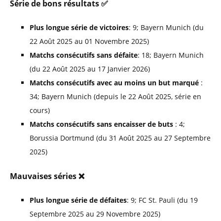
FC Köln
3-1
Werder Bremen
info
Série de bons résultats ✅
Samedi 11 Avril
Plus longue série de victoires
: 9; Bayern Munich (du
FC St. Pauli
0-5
Bayern Munich
22 Août 2025 au 01 Novembre 2025)
Borussia Dortmund
0-1
Bayer 04 Leverkusen
info
Matchs consécutifs sans défaite
: 18; Bayern Munich
Heidenheim
3-1
Union Berlin
(du 22 Août 2025 au 17 Janvier 2026)
RB Leipzig
1-0
Borussia Mönchengladbach
info
Matchs consécutifs avec au moins un but marqué
:
VfL Wolfsburg
1-2
Eintracht Frankfurt
34; Bayern Munich (depuis le 22 Août 2025, série en
Vendredi 10 Avril
cours)
FC Augsburg
2-2
TSG 1899 Hoffenheim
info
Matchs consécutifs sans encaisser de buts
: 4;
Borussia Dortmund (du 31 Août 2025 au 27 Septembre
28e journée
2025)
Dimanche 05 Avril
Mauvaises séries ❌
Eintracht Frankfurt
2-2
FC Köln
info
Union Berlin
1-1
FC St. Pauli
Plus longue série de défaites
: 9; FC St. Pauli (du 19
Septembre 2025 au 29 Novembre 2025)
Samedi 04 Avril