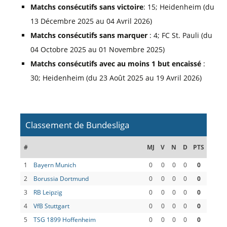
Matchs consécutifs sans victoire
: 15; Heidenheim (du
VfB Stuttgart
0-2
Borussia Dortmund
info
13 Décembre 2025 au 04 Avril 2026)
Bayer 04 Leverkusen
6-3
VfL Wolfsburg
Matchs consécutifs sans marquer
: 4; FC St. Pauli (du
Borussia Mönchengladbach
2-2
Heidenheim
04 Octobre 2025 au 01 Novembre 2025)
SC Freiburg
2-3
Bayern Munich
info
Matchs consécutifs avec au moins 1 but encaissé
Hamburg SV
1-1
FC Augsburg
:
info
TSG 1899 Hoffenheim
1-2
FSV Mainz 05
info
30; Heidenheim (du 23 Août 2025 au 19 Avril 2026)
Werder Bremen
1-2
RB Leipzig
info
27e journée
Classement de Bundesliga
Dimanche 22 Mars
#
MJ
V
N
D
PTS
FC Augsburg
2-5
VfB Stuttgart
info
1
Bayern Munich
0
0
0
0
0
FC St. Pauli
1-2
SC Freiburg
2
Borussia Dortmund
0
0
0
0
0
FSV Mainz 05
2-1
Eintracht Frankfurt
info
3
RB Leipzig
0
0
0
0
0
Samedi 21 Mars
4
VfB Stuttgart
0
0
0
0
0
Borussia Dortmund
3-2
Hamburg SV
info
5
TSG 1899 Hoffenheim
0
0
0
0
0