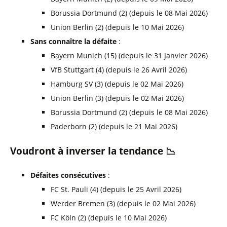
Borussia Dortmund (2) (depuis le 08 Mai 2026)
VfB Stuttgart
1-1
Werder Bremen
info
Union Berlin (2) (depuis le 10 Mai 2026)
Samedi 25 Avril
Sans connaître la défaite
:
Hamburg SV
1-2
TSG 1899 Hoffenheim
info
Bayern Munich (15) (depuis le 31 Janvier 2026)
FC Augsburg
1-1
Eintracht Frankfurt
info
VfB Stuttgart (4) (depuis le 26 Avril 2026)
FC Köln
1-2
Bayer 04 Leverkusen
info
Hamburg SV (3) (depuis le 02 Mai 2026)
Heidenheim
2-0
FC St. Pauli
Union Berlin (3) (depuis le 02 Mai 2026)
FSV Mainz 05
3-4
Bayern Munich
info
VfL Wolfsburg
0-0
Borussia Mönchengladbach
Borussia Dortmund (2) (depuis le 08 Mai 2026)
Paderborn (2) (depuis le 21 Mai 2026)
Vendredi 24 Avril
RB Leipzig
3-1
Union Berlin
info
Voudront à inverser la tendance 📉
30e journée
Défaites consécutives
:
FC St. Pauli (4) (depuis le 25 Avril 2026)
Dimanche 19 Avril
Werder Bremen (3) (depuis le 02 Mai 2026)
Borussia Mönchengladbach
1-1
FSV Mainz 05
info
FC Köln (2) (depuis le 10 Mai 2026)