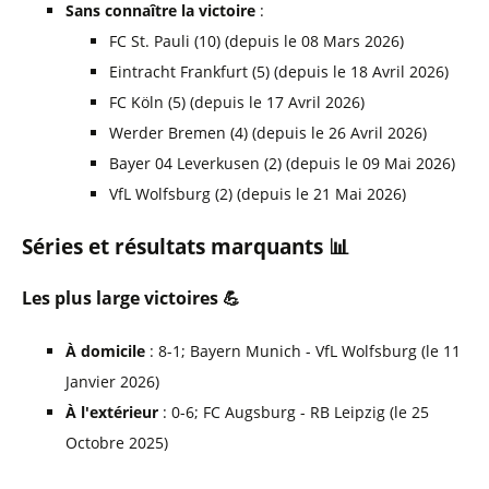
Bayern Munich
4-2
VfB Stuttgart
info
Sans connaître la victoire
:
SC Freiburg
2-1
Heidenheim
FC St. Pauli (10) (depuis le 08 Mars 2026)
Samedi 18 Avril
Eintracht Frankfurt (5) (depuis le 18 Avril 2026)
FC Köln (5) (depuis le 17 Avril 2026)
Eintracht Frankfurt
1-3
RB Leipzig
info
Werder Bremen (4) (depuis le 26 Avril 2026)
Bayer 04 Leverkusen
1-2
FC Augsburg
info
TSG 1899 Hoffenheim
2-1
Borussia Dortmund
info
Bayer 04 Leverkusen (2) (depuis le 09 Mai 2026)
Union Berlin
1-2
VfL Wolfsburg
VfL Wolfsburg (2) (depuis le 21 Mai 2026)
Werder Bremen
3-1
Hamburg SV
info
Séries et résultats marquants 📊
Vendredi 17 Avril
FC St. Pauli
1-1
FC Köln
Les plus large victoires 💪
29e journée
À domicile
: 8-1; Bayern Munich - VfL Wolfsburg (le 11
Janvier 2026)
Dimanche 12 Avril
À l'extérieur
: 0-6; FC Augsburg - RB Leipzig (le 25
FSV Mainz 05
0-1
SC Freiburg
info
Octobre 2025)
VfB Stuttgart
4-0
Hamburg SV
info