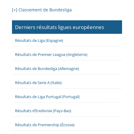
Bayern Munich
4-0
Union Berlin
info
FC Köln
3-3
Borussia Mönchengladbach
info
[+] Classement de Bundesliga
Heidenheim
3-3
Bayer 04 Leverkusen
VfL Wolfsburg
0-1
Werder Bremen
Derniers résultats ligues européennes
Vendredi 20 Mars
Résultats de Liga (Espagne)
RB Leipzig
5-0
TSG 1899 Hoffenheim
info
Résultats de Premier League (Angleterre)
26e journée
Résultats de Bundesliga (Allemagne)
Dimanche 15 Mars
Résultats de Serie A (Italie)
VfB Stuttgart
1-0
RB Leipzig
info
SC Freiburg
0-1
Union Berlin
info
Résultats de Liga Portugal (Portugal)
Werder Bremen
0-2
FSV Mainz 05
info
Samedi 14 Mars
Résultats d’Eredivisie (Pays-Bas)
Hamburg SV
1-1
FC Köln
info
Résultats de Premiership (Écosse)
Bayer 04 Leverkusen
1-1
Bayern Munich
info