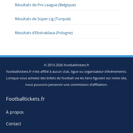
Borussia Dortmund
2-0
FC Augsburg
info
Résultats de Pro League (Belgique)
Eintracht Frankfurt
1-0
Heidenheim
TSG 1899 Hoffenheim
1-1
VfL Wolfsburg
Résultats de Süper Lig (Turquie)
Vendredi 13 Mars
Résultats d’Ekstraklasa (Pologne)
Borussia Mönchengladbach
2-0
FC St. Pauli
25e journée
© 2013-2026 footballtickets.fr
Dimanche 08 Mars
footballtickets.fr n'est affilié à aucun club, ligue ou organisateur d'événements.
Union Berlin
1-4
Werder Bremen
info
Lorsque vous achetez des billets de football via les liens figurant sur notre site,
nous pouvons percevoir une commission d'affiliation.
FC St. Pauli
0-0
Eintracht Frankfurt
Samedi 07 Mars
Footballtickets.fr
FC Köln
1-2
Borussia Dortmund
info
À propos
SC Freiburg
3-3
Bayer 04 Leverkusen
info
Heidenheim
2-4
TSG 1899 Hoffenheim
Contact
FSV Mainz 05
2-2
VfB Stuttgart
info