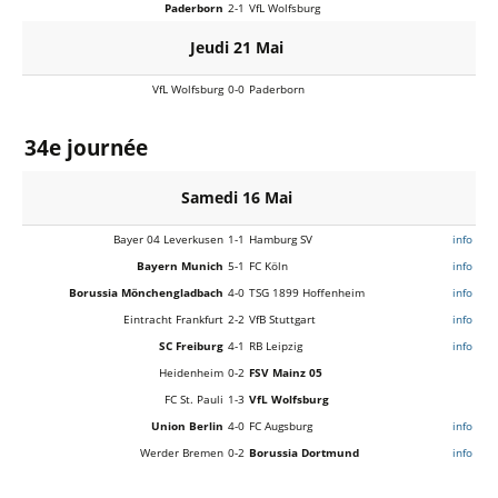
Paderborn
2-1
VfL Wolfsburg
Jeudi 21 Mai
VfL Wolfsburg
0-0
Paderborn
34e journée
Samedi 16 Mai
Bayer 04 Leverkusen
1-1
Hamburg SV
info
Bayern Munich
5-1
FC Köln
info
Borussia Mönchengladbach
4-0
TSG 1899 Hoffenheim
info
Eintracht Frankfurt
2-2
VfB Stuttgart
info
SC Freiburg
4-1
RB Leipzig
info
Heidenheim
0-2
FSV Mainz 05
FC St. Pauli
1-3
VfL Wolfsburg
Union Berlin
4-0
FC Augsburg
info
Werder Bremen
0-2
Borussia Dortmund
info