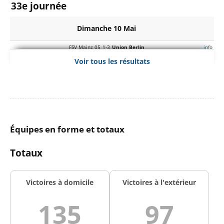
33e journée
Dimanche 10 Mai
FSV Mainz 05
1-3
Union Berlin
info
FC Köln
1-3
Heidenheim
Voir tous les résultats
Hamburg SV
3-2
SC Freiburg
info
Samedi 09 Mai
VfL Wolfsburg
0-1
Bayern Munich
FC Augsburg
3-1
Borussia Mönchengladbach
info
Équipes en forme et totaux
TSG 1899 Hoffenheim
1-0
Werder Bremen
info
RB Leipzig
2-1
FC St. Pauli
Totaux
VfB Stuttgart
3-1
Bayer 04 Leverkusen
info
Vendredi 08 Mai
Victoires à domicile
Victoires à l'extérieur
Borussia Dortmund
3-2
Eintracht Frankfurt
info
135
97
32e journée