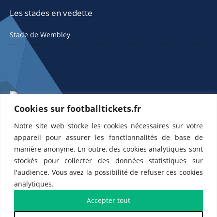
Les stades en vedette
Stade de Wembley
Cookies sur footballtickets.fr
Notre site web stocke les cookies nécessaires sur votre
ETTS 365 SL, Rambla de Catalunya 38, 8, 1, 08007 Barcelone, Espagne |
appareil pour assurer les fonctionnalités de base de
CIF : ES-B43945534
manière anonyme. En outre, des cookies analytiques sont
Partenaires de l'
US Changé 53 💙
et de l'
US Bretons de Paris 🤍
stockés pour collecter des données statistiques sur
l'audience. Vous avez la possibilité de refuser ces cookies
analytiques.
Accepter tout