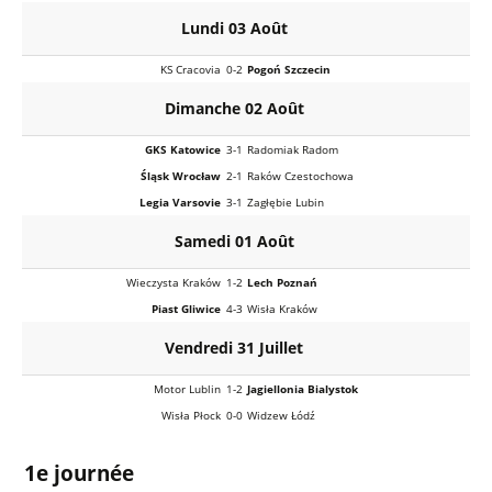
Lundi 03 Août
KS Cracovia
0-2
Pogoń Szczecin
Dimanche 02 Août
GKS Katowice
3-1
Radomiak Radom
Śląsk Wrocław
2-1
Raków Czestochowa
Legia Varsovie
3-1
Zagłębie Lubin
Samedi 01 Août
Wieczysta Kraków
1-2
Lech Poznań
Piast Gliwice
4-3
Wisła Kraków
Vendredi 31 Juillet
Motor Lublin
1-2
Jagiellonia Bialystok
Wisła Płock
0-0
Widzew Łódź
1e journée