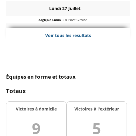
Lundi 27 Juillet
Zagłębie Lubin
2-0
Piast Gliwice
Dimanche 26 Juillet
Voir tous les résultats
Wisła Kraków
2-1
GKS Katowice
Widzew Łódź
2-2
Motor Lublin
Raków Czestochowa
1-2
Wisła Płock
Samedi 25 Juillet
Équipes en forme et totaux
Lech Poznań
0-0
KS Cracovia
Górnik Zabrze
2-1
Śląsk Wrocław
Totaux
Jagiellonia Bialystok
1-0
Korona Kielce
Vendredi 24 Juillet
Victoires à domicile
Victoires à l'extérieur
Pogoń Szczecin
0-1
Legia Varsovie
9
5
Radomiak Radom
2-1
Wieczysta Kraków