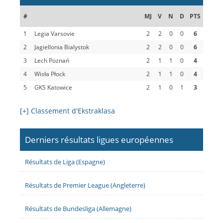
#
MJ
V
N
D
PTS
1
Legia Varsovie
2
2
0
0
6
2
Jagiellonia Bialystok
2
2
0
0
6
3
Lech Poznań
2
1
1
0
4
4
Wisła Płock
2
1
1
0
4
5
GKS Katowice
2
1
0
1
3
[+] Classement d'Ekstraklasa
Derniers résultats ligues européennes
Résultats de Liga (Espagne)
Résultats de Premier League (Angleterre)
Résultats de Bundesliga (Allemagne)