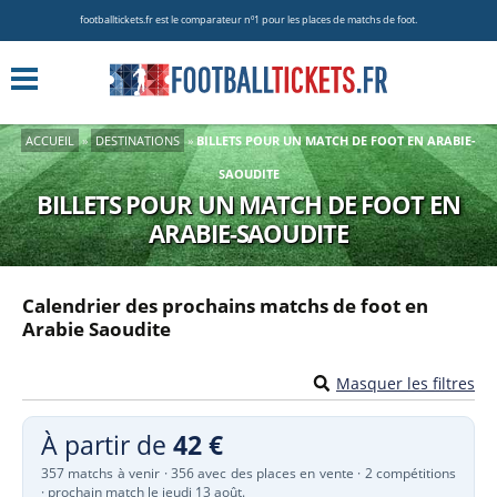
footballtickets.fr est le comparateur nº1 pour les places de matchs de foot.
ACCUEIL
»
DESTINATIONS
»
BILLETS POUR UN MATCH DE FOOT EN ARABIE-
SAOUDITE
BILLETS POUR UN MATCH DE FOOT EN
ARABIE-SAOUDITE
Calendrier des prochains matchs de foot en
Arabie Saoudite
Masquer les filtres
À partir de
42 €
357 matchs à venir · 356 avec des places en vente · 2 compétitions
· prochain match le jeudi 13 août.