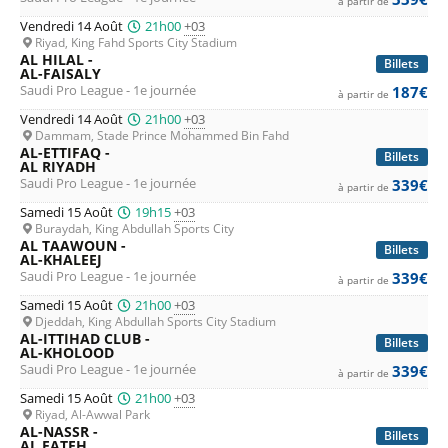
à partir de
Vendredi 14 Août
21h00
+03
Riyad, King Fahd Sports City Stadium
AL HILAL -
Billets
AL-FAISALY
Saudi Pro League - 1e journée
187€
à partir de
Vendredi 14 Août
21h00
+03
Dammam, Stade Prince Mohammed Bin Fahd
AL-ETTIFAQ -
Billets
AL RIYADH
Saudi Pro League - 1e journée
339€
à partir de
Samedi 15 Août
19h15
+03
Buraydah, King Abdullah Sports City
AL TAAWOUN -
Billets
AL-KHALEEJ
Saudi Pro League - 1e journée
339€
à partir de
Samedi 15 Août
21h00
+03
Djeddah, King Abdullah Sports City Stadium
AL-ITTIHAD CLUB -
Billets
AL-KHOLOOD
Saudi Pro League - 1e journée
339€
à partir de
Samedi 15 Août
21h00
+03
Riyad, Al-Awwal Park
AL-NASSR -
Billets
AL FATEH