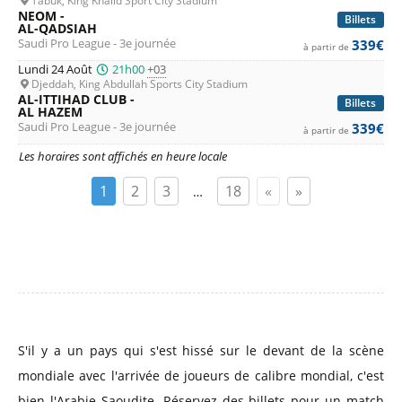
Tabuk, King Khalid Sport City Stadium
NEOM -
Billets
AL-QADSIAH
Saudi Pro League - 3e journée
339€
à partir de
Lundi 24 Août
21h00
+03
Djeddah, King Abdullah Sports City Stadium
AL-ITTIHAD CLUB -
Billets
AL HAZEM
Saudi Pro League - 3e journée
339€
à partir de
Les horaires sont affichés en heure locale
1
2
3
18
«
»
…
S'il y a un pays qui s'est hissé sur le devant de la scène
mondiale avec l'arrivée de joueurs de calibre mondial, c'est
bien l'Arabie Saoudite. Réservez des billets pour un match