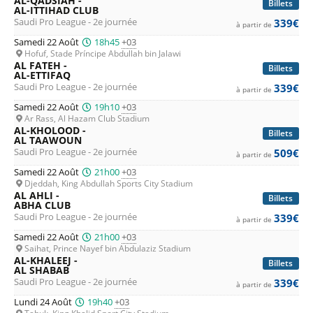
AL-QADSIAH -
Billets
AL-ITTIHAD CLUB
Saudi Pro League - 2e journée
339€
à partir de
Samedi 22 Août
18h45
+03
Hofuf, Stade Príncipe Abdullah bin Jalawi
AL FATEH -
Billets
AL-ETTIFAQ
Saudi Pro League - 2e journée
339€
à partir de
Samedi 22 Août
19h10
+03
Ar Rass, Al Hazam Club Stadium
AL-KHOLOOD -
Billets
AL TAAWOUN
Saudi Pro League - 2e journée
509€
à partir de
Samedi 22 Août
21h00
+03
Djeddah, King Abdullah Sports City Stadium
AL AHLI -
Billets
ABHA CLUB
Saudi Pro League - 2e journée
339€
à partir de
Samedi 22 Août
21h00
+03
Saihat, Prince Nayef bin Abdulaziz Stadium
AL-KHALEEJ -
Billets
AL SHABAB
Saudi Pro League - 2e journée
339€
à partir de
Lundi 24 Août
19h40
+03