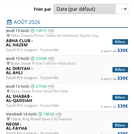
Trier par
Liste des prochains matchs : Arabie Saoudite. Colonne 1 : 
AOÛT 2026
Jeudi 13 Août
19h15
+03
Abha, Estadio Prince Sultan bin Abdulaziz Sports City,
ABHA CLUB -
Billets
AL HAZEM
Saudi Pro League - 1e journée
339€
à partir de
Jeudi 13 Août
21h00
+03
Riyad, Stade Prince Turki bin Abdul Aziz
AL DIRIYAH -
Billets
AL AHLI
Saudi Pro League - 1e journée
339€
à partir de
Jeudi 13 Août
21h00
+03
Riyad, Stade Prince Faisal Bin Fahd
AL SHABAB -
Billets
AL-QADSIAH
Saudi Pro League - 1e journée
339€
à partir de
Vendredi 14 Août
19h50
+03
Tabuk, King Khalid Sport City Stadium
NEOM -
Billets
AL-FAYHA
Saudi Pro League - 1e journée
339€