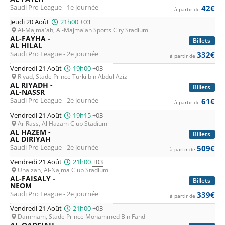
Saudi Pro League - 1e journée
42€
à partir de
Jeudi 20 Août
21h00
+03
Al-Majma'ah, Al-Majma'ah Sports City Stadium
AL-FAYHA -
Billets
AL HILAL
Saudi Pro League - 2e journée
332€
à partir de
Vendredi 21 Août
19h00
+03
Riyad, Stade Prince Turki bin Abdul Aziz
AL RIYADH -
Billets
AL-NASSR
Saudi Pro League - 2e journée
61€
à partir de
Vendredi 21 Août
19h15
+03
Ar Rass, Al Hazam Club Stadium
AL HAZEM -
Billets
AL DIRIYAH
Saudi Pro League - 2e journée
509€
à partir de
Vendredi 21 Août
21h00
+03
Unaizah, Al-Najma Club Stadium
AL-FAISALY -
Billets
NEOM
Saudi Pro League - 2e journée
339€
à partir de
Vendredi 21 Août
21h00
+03
Dammam, Stade Prince Mohammed Bin Fahd