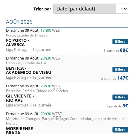
Trier par
Liste des prochains matchs : Portugal. Colonne 1 : date, h
AOÛT 2026
Dimanche 09 Août
18h00
WEST
Porto, Estádio do Dragão
FC PORTO -
Billets
ALVERCA
Liga Portugal - 1e journée
88€
à partir de
Dimanche 09 Août
20h30
WEST
Lisbonne, Estadio da Luz
BENFICA -
Billets
ACADÉMICO DE VISEU
Liga Portugal - 1e journée
147€
à partir de
Dimanche 09 Août
20h30
WEST
Barcelos, Estádio Cidade de Barcelos
GIL VICENTE -
Billets
RIO AVE
Liga Portugal - 1e journée
9€
à partir de
Dimanche 09 Août
20h30
WEST
Moreira de Cónegos, Parque de Jogos Comendador Joaquim de Almeida
Freitas
MOREIRENSE -
Billets
BRAGA