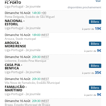
Voir
FC PORTO
Liga Portugal - 2e journée
disponibles prochainement
Dimanche 16 Août
14h30
+00
Ponta Delgada, Estádio de São Miguel
NACIONAL -
Billets
ESTORIL
Liga Portugal - 2e journée
19€
à partir de
Dimanche 16 Août
18h00
WEST
Arouca, Stade municpal
AROUCA -
Billets
MOREIRENSE
Liga Portugal - 2e journée
9€
à partir de
Dimanche 16 Août
20h30
WEST
Lisbonne, Estádio Pina Manique
CASA PIA -
Billets
BENFICA
Liga Portugal - 2e journée
35€
à partir de
Dimanche 16 Août
20h30
WEST
Vila Nova de Famalicão, Estádio Municipal
FAMALICÃO -
Billets
MARÍTIMO
Liga Portugal - 2e journée
9€
à partir de
Dimanche 16 Août
20h30
WEST
Braga, Estadio Municipal de Braga