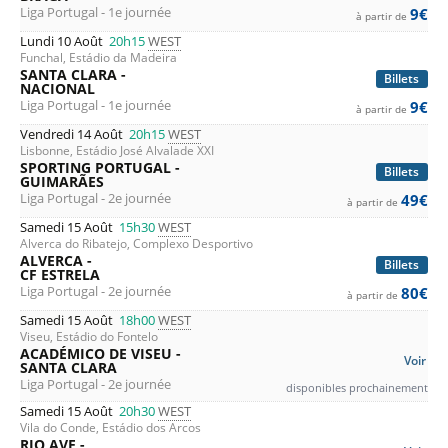
Liga Portugal - 1e journée
9€
à partir de
Lundi 10 Août
20h15
WEST
Funchal, Estádio da Madeira
SANTA CLARA -
Billets
NACIONAL
Liga Portugal - 1e journée
9€
à partir de
Vendredi 14 Août
20h15
WEST
Lisbonne, Estádio José Alvalade XXI
SPORTING PORTUGAL -
Billets
GUIMARÃES
Liga Portugal - 2e journée
49€
à partir de
Samedi 15 Août
15h30
WEST
Alverca do Ribatejo, Complexo Desportivo
ALVERCA -
Billets
CF ESTRELA
Liga Portugal - 2e journée
80€
à partir de
Samedi 15 Août
18h00
WEST
Viseu, Estádio do Fontelo
ACADÉMICO DE VISEU -
Voir
SANTA CLARA
Liga Portugal - 2e journée
disponibles prochainement
Samedi 15 Août
20h30
WEST
Vila do Conde, Estádio dos Arcos
RIO AVE -