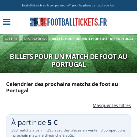
footballtickets.fr est le comparateur nº1 pour les places de matchs de foot.
ACCUEIL
»
DESTINATIONS
»
BILLETS POUR UN MATCH DE FOOT AU PORTUGAL
BILLETS POUR UN MATCH DE FOOT AU
PORTUGAL
Calendrier des prochains matchs de foot au
Portugal
Masquer les filtres
À partir de
5 €
308 matchs à venir · 293 avec des places en vente · 3 compétitions
· prochain match le dimanche 9 août.