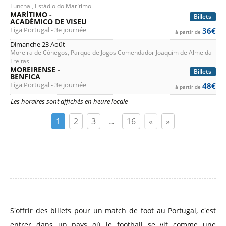
Funchal, Estádio do Marítimo
MARÍTIMO -
Billets
ACADÉMICO DE VISEU
Liga Portugal - 3e journée
36€
à partir de
Dimanche 23 Août
Moreira de Cónegos, Parque de Jogos Comendador Joaquim de Almeida
Freitas
MOREIRENSE -
Billets
BENFICA
Liga Portugal - 3e journée
48€
à partir de
Les horaires sont affichés en heure locale
1
2
3
16
«
»
…
S'offrir des billets pour un match de foot au Portugal, c'est
entrer dans un pays où le football se vit comme une