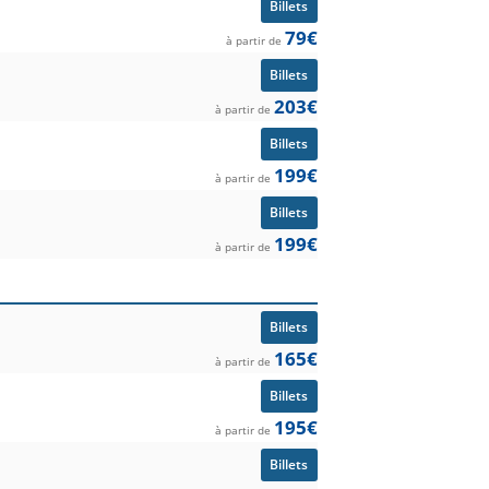
Billets
 Barcelone
dés aujourd'hui pour toutes les
79€
à partir de
Billets
203€
à partir de
Billets
199€
à partir de
Billets
199€
à partir de
Billets
165€
à partir de
Billets
195€
à partir de
Billets