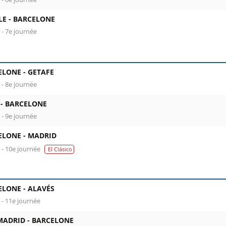
LE -
BARCELONE
 - 7e journée
ELONE -
GETAFE
 - 8e journée
 -
BARCELONE
 - 9e journée
ELONE -
MADRID
a - 10e journée
El Clásico
ELONE -
ALAVÉS
 - 11e journée
MADRID -
BARCELONE