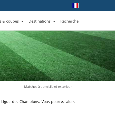
s & coupes
Destinations
Recherche
Liste des clubs et équipes
Liste des ligues et coupes
Toutes les destinations
Matches à domicile et extérieur
t Ligue des Champions. Vous pourrez alors