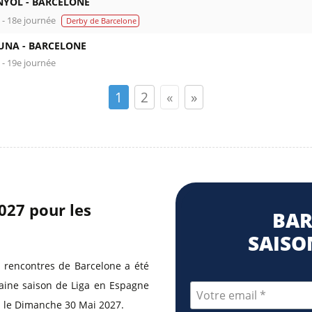
NYOL -
BARCELONE
a - 18e journée
Derby de Barcelone
UNA -
BARCELONE
 - 19e journée
1
2
«
»
2027 pour les
BAR
SAISON
 rencontres de Barcelone a été
haine saison de Liga en Espagne
ra le Dimanche 30 Mai 2027.