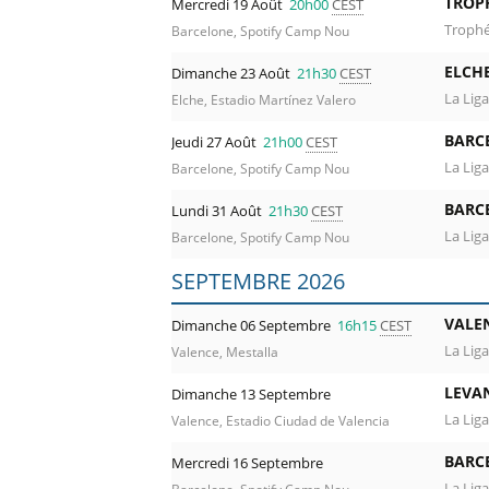
TROP
Mercredi 19 Août
20h00
CEST
Cliquez et comparez les prix en un clic g
Trophé
Barcelone, Spotify Camp Nou
rencontres de championnat, Coupe d'Europ
ELCHE
Dimanche 23 Août
21h30
CEST
La Liga
Elche, Estadio Martínez Valero
BARC
Jeudi 27 Août
21h00
CEST
La Liga
Barcelone, Spotify Camp Nou
BARC
Lundi 31 Août
21h30
CEST
La Liga
Barcelone, Spotify Camp Nou
SEPTEMBRE 2026
VALE
Dimanche 06 Septembre
16h15
CEST
La Liga
Valence, Mestalla
LEVA
Dimanche 13 Septembre
La Liga
Valence, Estadio Ciudad de Valencia
BARC
Mercredi 16 Septembre
La Liga