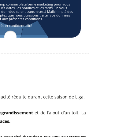
lchimp comme plateforme marketing pour vous
es dates, les horaires et les tarifs. En vous
s données soient transmises à Mailchimp à des
eptez que nous puissions traiter vos données
aux présentes conditions.
vée et confidentialité
acité réduite durant cette saison de Liga.
 agrandissement
et de l’ajout d’un toit. La
aces.