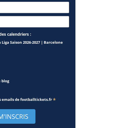
des calendriers :
a Liga Saison 2026-2027 | Barcelone
u blog
*
s emails de
footballtickets.fr