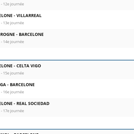
 - 12e journée
ELONE -
VILLARREAL
 - 13e journée
OROGNE -
BARCELONE
 - 14e journée
ELONE -
CELTA VIGO
 - 15e journée
GA -
BARCELONE
 - 16e journée
ELONE -
REAL SOCIEDAD
 - 17e journée