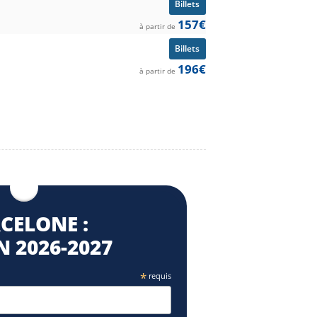
Billets
157€
à partir de
Billets
196€
à partir de
CELONE :
 2026⁠-2027
*
requis