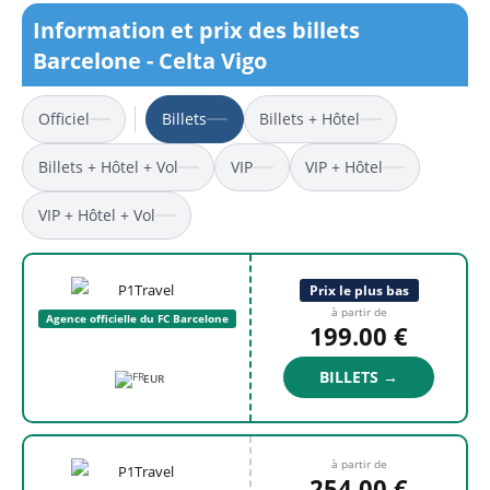
Information et prix des billets
Barcelone - Celta Vigo
Officiel
Billets
Billets + Hôtel
Billets + Hôtel + Vol
VIP
VIP + Hôtel
VIP + Hôtel + Vol
Prix le plus bas
à partir de
Agence officielle du FC Barcelone
199.00 €
BILLETS →
EUR
à partir de
254.00 €