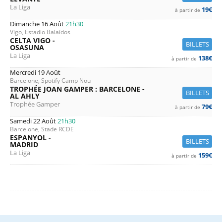
La Liga
19€
à partir de
Dimanche 16 Août
21h30
Vigo, Estadio Balaídos
CELTA VIGO -
BILLETS
OSASUNA
La Liga
138€
à partir de
Mercredi 19 Août
Barcelone, Spotify Camp Nou
TROPHÉE JOAN GAMPER : BARCELONE -
BILLETS
AL AHLY
Trophée Gamper
79€
à partir de
Samedi 22 Août
21h30
Barcelone, Stade RCDE
ESPANYOL -
BILLETS
MADRID
La Liga
159€
à partir de