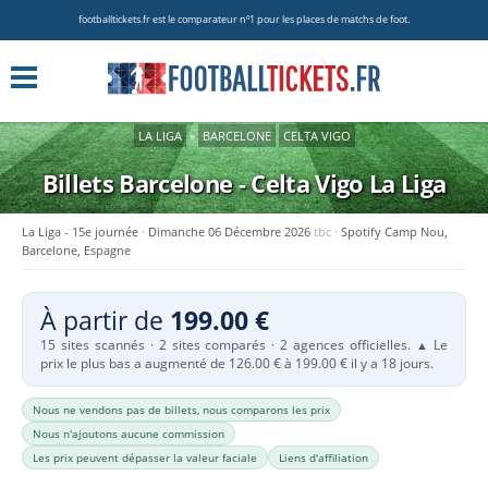
footballtickets.fr est le comparateur nº1 pour les places de matchs de foot.
LA LIGA
»
BARCELONE
CELTA VIGO
Billets Barcelone - Celta Vigo
La Liga
La Liga - 15e journée
Dimanche 06 Décembre 2026
tbc
Spotify Camp Nou,
Barcelone, Espagne
À partir de
199.00 €
15 sites scannés · 2 sites comparés · 2 agences officielles.
Le
▲
prix le plus bas a augmenté de 126.00 € à 199.00 € il y a 18 jours.
Nous ne vendons pas de billets, nous comparons les prix
Nous n'ajoutons aucune commission
Les prix peuvent dépasser la valeur faciale
Liens d'affiliation