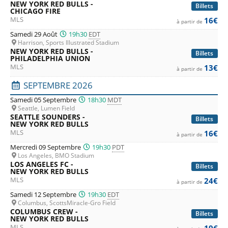
NEW YORK RED BULLS -
Billets
CHICAGO FIRE
MLS
16€
à partir de
Samedi 29 Août
19h30
EDT
Harrison, Sports Illustrated Stadium
NEW YORK RED BULLS -
Billets
PHILADELPHIA UNION
MLS
13€
à partir de
SEPTEMBRE 2026
Samedi 05 Septembre
18h30
MDT
Seattle, Lumen Field
SEATTLE SOUNDERS -
Billets
NEW YORK RED BULLS
MLS
16€
à partir de
Mercredi 09 Septembre
19h30
PDT
Los Angeles, BMO Stadium
LOS ANGELES FC -
Billets
NEW YORK RED BULLS
MLS
24€
à partir de
Samedi 12 Septembre
19h30
EDT
Columbus, ScottsMiracle-Gro Field
COLUMBUS CREW -
Billets
NEW YORK RED BULLS
MLS
19€