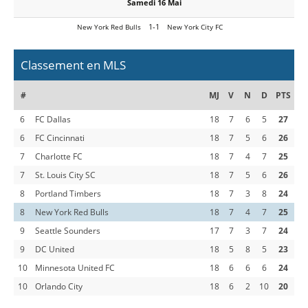
Samedi 16 Mai
1-1
New York Red Bulls
New York City FC
Classement en MLS
#
MJ
V
N
D
PTS
6
FC Dallas
18
7
6
5
27
6
FC Cincinnati
18
7
5
6
26
7
Charlotte FC
18
7
4
7
25
7
St. Louis City SC
18
7
5
6
26
8
Portland Timbers
18
7
3
8
24
8
New York Red Bulls
18
7
4
7
25
9
Seattle Sounders
17
7
3
7
24
9
DC United
18
5
8
5
23
10
Minnesota United FC
18
6
6
6
24
10
Orlando City
18
6
2
10
20