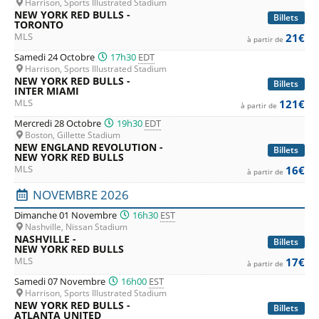
Harrison, Sports Illustrated Stadium
NEW YORK RED BULLS -
Billets
TORONTO
MLS
21€
à partir de
Samedi 24 Octobre
17h30
EDT
Harrison, Sports Illustrated Stadium
NEW YORK RED BULLS -
Billets
INTER MIAMI
MLS
121€
à partir de
Mercredi 28 Octobre
19h30
EDT
Boston, Gillette Stadium
NEW ENGLAND REVOLUTION -
Billets
NEW YORK RED BULLS
MLS
16€
à partir de
NOVEMBRE 2026
Dimanche 01 Novembre
16h30
EST
Nashville, Nissan Stadium
NASHVILLE -
Billets
NEW YORK RED BULLS
MLS
17€
à partir de
Samedi 07 Novembre
16h00
EST
Harrison, Sports Illustrated Stadium
NEW YORK RED BULLS -
Billets
ATLANTA UNITED