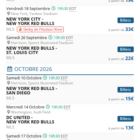
à partir de
Vendredi 18 Septembre
19h30
EDT
New York, Yankee Stadium
NEW YORK CITY -
Billets
NEW YORK RED BULLS
33€
MLS
Derby de l'Hudson River
à partir de
Samedi 26 Septembre
19h30
EDT
Harrison, Sports Illustrated Stadium
NEW YORK RED BULLS -
Billets
ST. LOUIS CITY
MLS
22€
à partir de
OCTOBRE 2026
Samedi 10 Octobre
19h30
EDT
Harrison, Sports Illustrated Stadium
NEW YORK RED BULLS -
Billets
SAN DIEGO
MLS
15€
à partir de
Mercredi 14 Octobre
19h30
EDT
Washington, Audi Field
DC UNITED -
Billets
NEW YORK RED BULLS
MLS
13€
à partir de
Samedi 17 Octobre
19h30
EDT