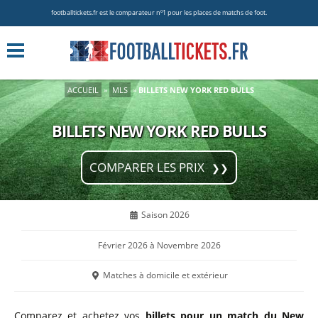
footballtickets.fr est le comparateur nº1 pour les places de matchs de foot.
ACCUEIL
»
MLS
»
BILLETS NEW YORK RED BULLS
BILLETS NEW YORK RED BULLS
COMPARER LES PRIX
Saison 2026
Février 2026 à Novembre 2026
Matches à domicile et extérieur
Comparez et achetez vos
billets pour un match du New