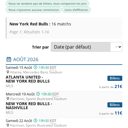
Nous ne vendons pas de billets, nous comparons les prix
Nous n'ajoutons aucune commission
Liens d'affiliation
New York Red Bulls :
16 matchs
Page 1: Résultats 1-16
Trier par
Liste des prochains matchs : New York Red Bulls. Colonne 1
AOÛT 2026
Samedi 15 Août
19h30
EDT
Atlanta, Mercedes-Benz Stadium
ATLANTA UNITED -
Billets
NEW YORK RED BULLS
MLS
21€
à partir de
Mercredi 19 Août
19h30
EDT
Harrison, Sports Illustrated Stadium
NEW YORK RED BULLS -
Billets
NASHVILLE
MLS
11€
à partir de
Samedi 22 Août
19h30
EDT
Harrison, Sports Illustrated Stadium