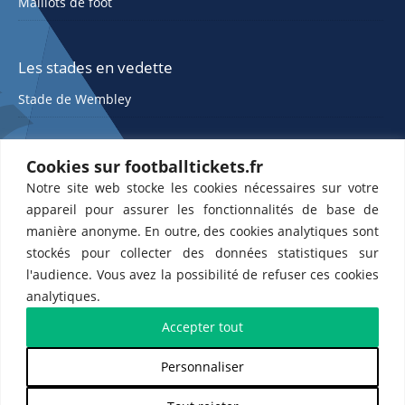
Maillots de foot
Les stades en vedette
Stade de Wembley
Cookies sur footballtickets.fr
Notre site web stocke les cookies nécessaires sur votre
appareil pour assurer les fonctionnalités de base de
manière anonyme. En outre, des cookies analytiques sont
stockés pour collecter des données statistiques sur
ETTS 365 SL, Rambla de Catalunya 38, 8, 1, 08007 Barcelone, Espagne |
l'audience. Vous avez la possibilité de refuser ces cookies
CIF : ES-B43945534
analytiques.
Partenaires de l'
US Changé 53 💙
et de l'
US Bretons de Paris 🤍
Accepter tout
Personnaliser
𝕏