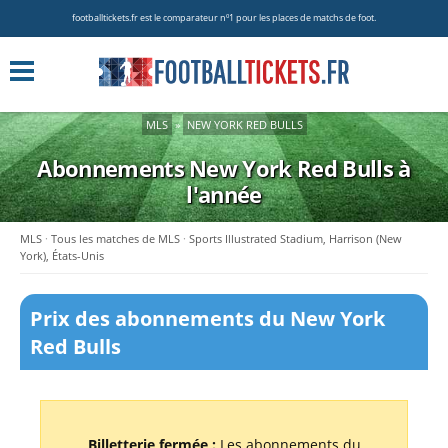
footballtickets.fr est le comparateur nº1 pour les places de matchs de foot.
MLS
»
NEW YORK RED BULLS
Abonnements New York Red Bulls à
l'année
MLS
Tous les matches de MLS
Sports Illustrated Stadium, Harrison (New
York), États-Unis
Prix des abonnements du New York
Red Bulls
Billetterie fermée :
Les abonnements du