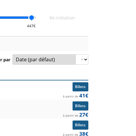
Ré-initialiser
er par
mpétition et prix à partir de.
Billets
41€
à partir de
Billets
27€
à partir de
Billets
38€
à partir de