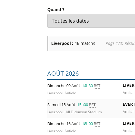
Billets Primeira Liga Portuga
Séville
Quand ?
Billets Eredivisie Pays-Bas
Munich
Billets Pro League Belgique
Billets Saudi Pro League
Liverpool :
46 matchs
Page 1/3: Résul
Liste des prochains matchs : Liverpool.
AOÛT 2026
LIVE
Dimanche 09 Août
14h30
BST
Amical
Liverpool, Anfield
EVER
Samedi 15 Août
15h00
BST
Amical
Liverpool, Hill Dickinson Stadium
LIVE
Dimanche 16 Août
18h00
BST
Amical
Liverpool, Anfield