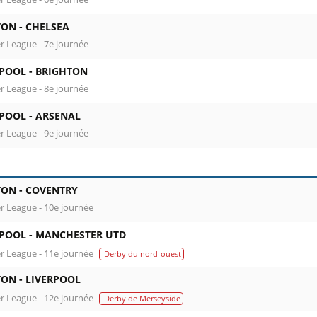
TON -
CHELSEA
r League - 7e journée
RPOOL -
BRIGHTON
r League - 8e journée
RPOOL -
ARSENAL
r League - 9e journée
TON -
COVENTRY
r League - 10e journée
RPOOL -
MANCHESTER UTD
r League - 11e journée
Derby du nord-ouest
TON -
LIVERPOOL
r League - 12e journée
Derby de Merseyside