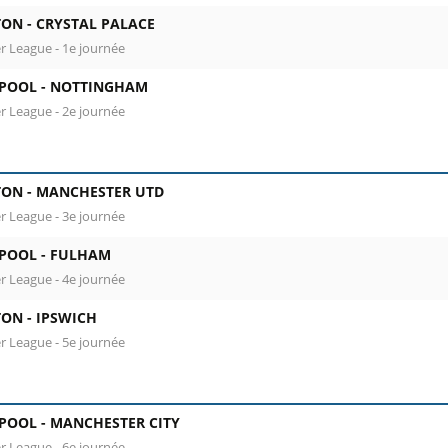
TON -
CRYSTAL PALACE
r League - 1e journée
RPOOL -
NOTTINGHAM
r League - 2e journée
TON -
MANCHESTER UTD
r League - 3e journée
RPOOL -
FULHAM
r League - 4e journée
TON -
IPSWICH
r League - 5e journée
RPOOL -
MANCHESTER CITY
r League - 6e journée