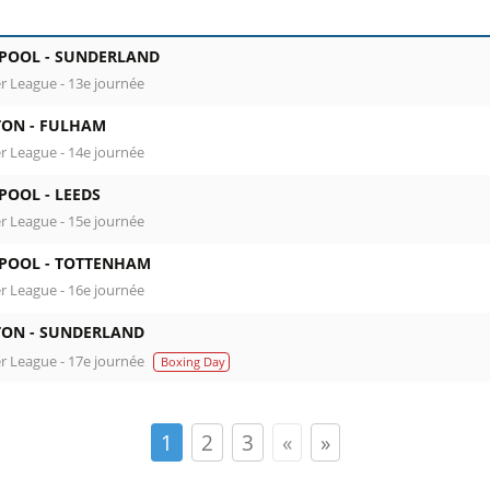
RPOOL -
SUNDERLAND
r League - 13e journée
TON -
FULHAM
r League - 14e journée
RPOOL -
LEEDS
r League - 15e journée
RPOOL -
TOTTENHAM
r League - 16e journée
TON -
SUNDERLAND
r League - 17e journée
Boxing Day
1
2
3
«
»