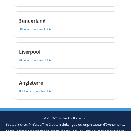
Sunderland
39 matchs dès 63 €
Liverpool
46 matchs dès 27 €
Angleterre
927 matchs dès 7 €
© 2013-2026 footballtickets.fr
footballtickets.fr n'est affilié à aucun club, ligue ou organisateur d'événements.
Lorsque vous achetez des billets de football via les liens figurant sur notre site,