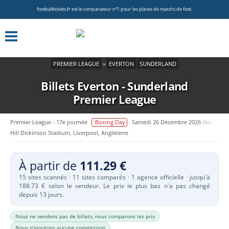
footballtickets.fr est le comparateur nº1 pour les places de matchs de foot.
PREMIER LEAGUE
»
EVERTON
SUNDERLAND
Billets Everton - Sunderland
Premier League
Premier League - 17e journée
Boxing Day
Samedi 26 Décembre 2026
tbc
Hill Dickinson Stadium, Liverpool, Angleterre
À partir de
111.29 €
15 sites scannés · 11 sites comparés · 1 agence officielle · jusqu'à
188.73 € selon le vendeur. Le prix le plus bas n'a pas changé
depuis 13 jours.
Nous ne vendons pas de billets, nous comparons les prix
Nous n'ajoutons aucune commission