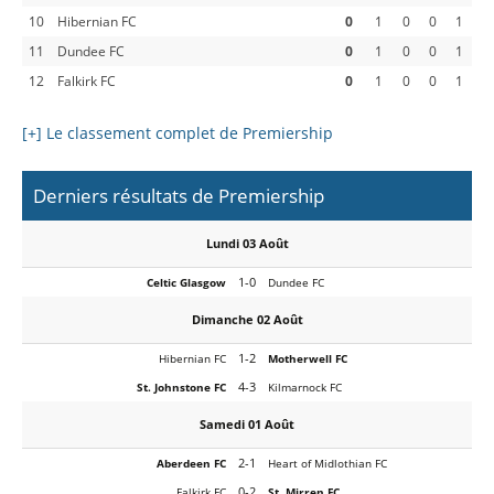
10
Hibernian FC
0
1
0
0
1
11
Dundee FC
0
1
0
0
1
12
Falkirk FC
0
1
0
0
1
[+] Le classement complet de Premiership
Derniers résultats de Premiership
Lundi 03 Août
1-0
Celtic Glasgow
Dundee FC
Dimanche 02 Août
1-2
Hibernian FC
Motherwell FC
4-3
St. Johnstone FC
Kilmarnock FC
Samedi 01 Août
2-1
Aberdeen FC
Heart of Midlothian FC
0-2
Falkirk FC
St. Mirren FC