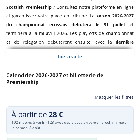
Scottish Premiership
? Consultez notre plateforme en ligne
et garantissez votre place en tribune. La
saison 2026-2027
du championnat écossais débutera le 31 juillet
et
terminera à la mi-avril 2026. Les play-offs de championnat
et de relégation débuteront ensuite, avec la
dernière
journée le 16 mai 2027
. Comparez les tarifs avant d'acheter
lire la suite
vos
billets pour un match de Premiership écossaise
, le
championnat d'Écosse de football.
Calendrier 2026-2027 et billetterie de
Premiership
Si vous rêvez de vivre l'ambiance unique d'un match de foot
dans un stade mythique d'Écosse, notre outil de
Masquer les filtres
comparaison se révèle être votre allié indispensable, vous
présentant les meilleures offres de billets pour la
À partir de
28 €
Premiership écossaise.
192 matchs à venir · 123 avec des places en vente · prochain match
le samedi 8 août.