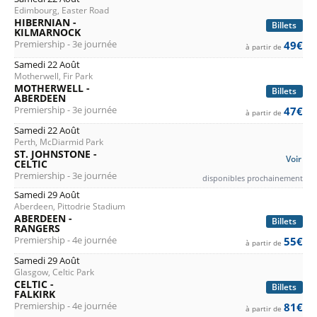
Edimbourg, Easter Road
HIBERNIAN -
Billets
KILMARNOCK
Premiership - 3e journée
49€
à partir de
Samedi 22 Août
Motherwell, Fir Park
MOTHERWELL -
Billets
ABERDEEN
Premiership - 3e journée
47€
à partir de
Samedi 22 Août
Perth, McDiarmid Park
ST. JOHNSTONE -
Voir
CELTIC
Premiership - 3e journée
disponibles prochainement
Samedi 29 Août
Aberdeen, Pittodrie Stadium
ABERDEEN -
Billets
RANGERS
Premiership - 4e journée
55€
à partir de
Samedi 29 Août
Glasgow, Celtic Park
CELTIC -
Billets
FALKIRK
Premiership - 4e journée
81€
à partir de