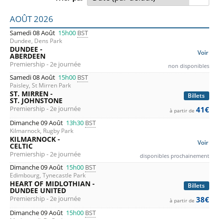
Liste des prochains matchs : Premiership. Colonne 1 : date
AOÛT 2026
Samedi 08 Août
15h00
BST
Dundee, Dens Park
DUNDEE -
Voir
ABERDEEN
Premiership - 2e journée
non disponibles
Samedi 08 Août
15h00
BST
Paisley, St Mirren Park
ST. MIRREN -
Billets
ST. JOHNSTONE
Premiership - 2e journée
41€
à partir de
Dimanche 09 Août
13h30
BST
Kilmarnock, Rugby Park
KILMARNOCK -
Voir
CELTIC
Premiership - 2e journée
disponibles prochainement
Dimanche 09 Août
15h00
BST
Edimbourg, Tynecastle Park
HEART OF MIDLOTHIAN -
Billets
DUNDEE UNITED
Premiership - 2e journée
38€
à partir de
Dimanche 09 Août
15h00
BST