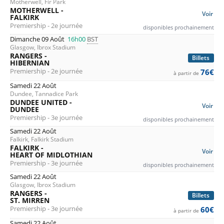
Motherwell, Fir Park
MOTHERWELL -
Voir
FALKIRK
Premiership - 2e journée
disponibles prochainement
Dimanche 09 Août
16h00
BST
Glasgow, Ibrox Stadium
RANGERS -
Billets
HIBERNIAN
Premiership - 2e journée
76€
à partir de
Samedi 22 Août
Dundee, Tannadice Park
DUNDEE UNITED -
Voir
DUNDEE
Premiership - 3e journée
disponibles prochainement
Samedi 22 Août
Falkirk, Falkirk Stadium
FALKIRK -
Voir
HEART OF MIDLOTHIAN
Premiership - 3e journée
disponibles prochainement
Samedi 22 Août
Glasgow, Ibrox Stadium
RANGERS -
Billets
ST. MIRREN
Premiership - 3e journée
60€
à partir de
Samedi 22 Août