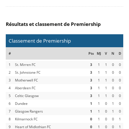
Résultats et classement de Premiership
Classement de Premiership
#
Pts
MJ
V
N
D
1
St. Mirren FC
3
1
1
0
0
2
St. Johnstone FC
3
1
1
0
0
3
Motherwell FC
3
1
1
0
0
4
Aberdeen FC
3
1
1
0
0
5
Celtic Glasgow
3
1
1
0
0
6
Dundee
1
1
0
1
0
7
Glasgow Rangers
1
1
0
1
0
8
Kilmarnock FC
0
1
0
0
1
9
Heart of Midlothian FC
0
1
0
0
1