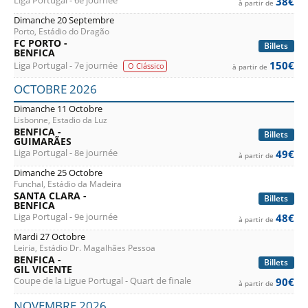
Liga Portugal - 6e journée
38€
à partir de
Dimanche 20 Septembre
Porto, Estádio do Dragão
FC PORTO -
Billets
BENFICA
150€
Liga Portugal - 7e journée
O Clássico
à partir de
OCTOBRE 2026
Dimanche 11 Octobre
Lisbonne, Estadio da Luz
BENFICA -
Billets
GUIMARÃES
Liga Portugal - 8e journée
49€
à partir de
Dimanche 25 Octobre
Funchal, Estádio da Madeira
SANTA CLARA -
Billets
BENFICA
Liga Portugal - 9e journée
48€
à partir de
Mardi 27 Octobre
Leiria, Estádio Dr. Magalhães Pessoa
BENFICA -
Billets
GIL VICENTE
Coupe de la Ligue Portugal - Quart de finale
90€
à partir de
NOVEMBRE 2026