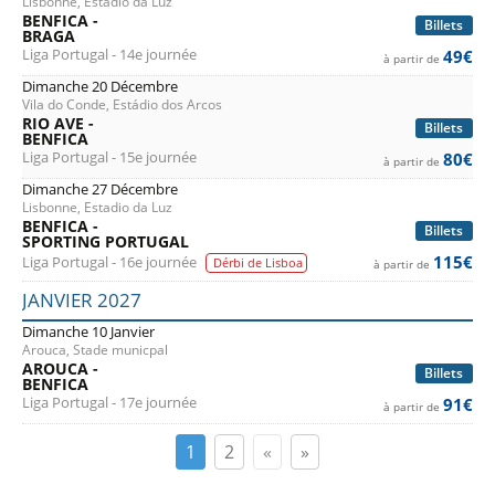
Lisbonne, Estadio da Luz
BENFICA -
Billets
BRAGA
Liga Portugal - 14e journée
49€
à partir de
Dimanche 20 Décembre
Vila do Conde, Estádio dos Arcos
RIO AVE -
Billets
BENFICA
Liga Portugal - 15e journée
80€
à partir de
Dimanche 27 Décembre
Lisbonne, Estadio da Luz
BENFICA -
Billets
SPORTING PORTUGAL
115€
Liga Portugal - 16e journée
Dérbi de Lisboa
à partir de
JANVIER 2027
Dimanche 10 Janvier
Arouca, Stade municpal
AROUCA -
Billets
BENFICA
Liga Portugal - 17e journée
91€
à partir de
1
2
«
»