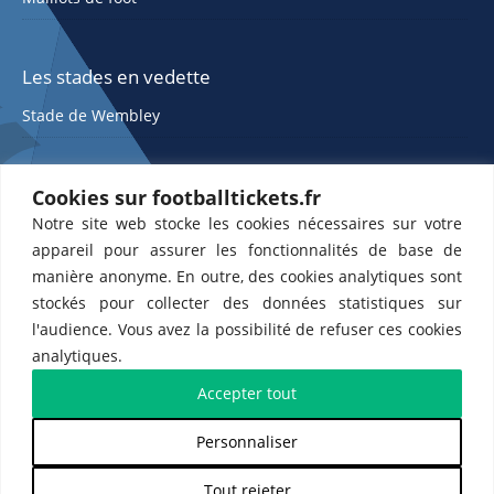
Les stades en vedette
Stade de Wembley
Cookies sur footballtickets.fr
Notre site web stocke les cookies nécessaires sur votre
appareil pour assurer les fonctionnalités de base de
manière anonyme. En outre, des cookies analytiques sont
stockés pour collecter des données statistiques sur
ETTS 365 SL, Rambla de Catalunya 38, 8, 1, 08007 Barcelone, Espagne |
l'audience. Vous avez la possibilité de refuser ces cookies
CIF : ES-B43945534
analytiques.
Partenaires de l'
US Changé 53 💙
et de l'
US Bretons de Paris 🤍
Accepter tout
Personnaliser
𝕏
Tout rejeter