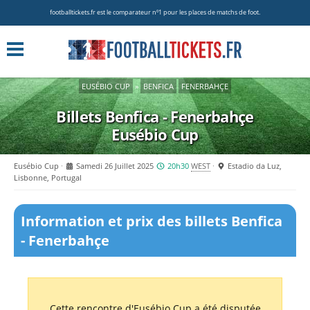
footballtickets.fr est le comparateur nº1 pour les places de matchs de foot.
EUSÉBIO CUP
»
BENFICA
FENERBAHÇE
Billets Benfica - Fenerbahçe
Eusébio Cup
Eusébio Cup
Samedi 26 Juillet 2025
20h30
WEST
Estadio da Luz,
Lisbonne, Portugal
Information et prix des billets Benfica
- Fenerbahçe
Cette rencontre d'Eusébio Cup a été disputée