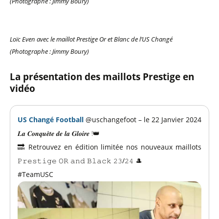
(Photographe : Jimmy Boury)
Loïc Even avec le maillot Prestige Or et Blanc de l’US Changé
(Photographe : Jimmy Boury)
La présentation des maillots Prestige en
vidéo
US Changé Football
@uschangefoot – le 22 Janvier 2024
𝑳𝒂 𝑪𝒐𝒏𝒒𝒖𝒆̂𝒕𝒆 𝒅𝒆 𝒍𝒂 𝑮𝒍𝒐𝒊𝒓𝒆 !
👑
🔜 Retrouvez en édition limitée nos nouveaux maillots
𝙿𝚛𝚎𝚜𝚝𝚒𝚐𝚎 𝙾𝚁 𝚊𝚗𝚍 𝙱𝚕𝚊𝚌𝚔 𝟸𝟹/𝟸𝟺 🎩
#TeamUSC