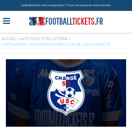
footballtickets.fr est le comparateur nº1 pour les places de matchs de foot.
ACCUEIL
»
ACTU FOOT ET BILLETTERIE
»
PARTENARIAT : LES NOUVEAUX MAILLOTS DE L’US CHANGÉ 53