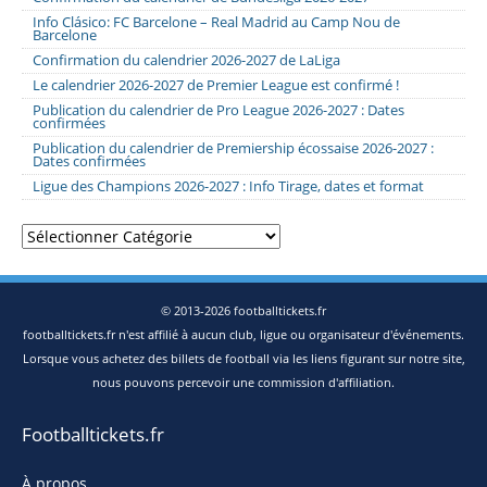
Info Clásico: FC Barcelone – Real Madrid au Camp Nou de
Barcelone
Confirmation du calendrier 2026-2027 de LaLiga
Le calendrier 2026-2027 de Premier League est confirmé !
Publication du calendrier de Pro League 2026-2027 : Dates
confirmées
Publication du calendrier de Premiership écossaise 2026-2027 :
Dates confirmées
Ligue des Champions 2026-2027 : Info Tirage, dates et format
Catégories
© 2013-2026 footballtickets.fr
footballtickets.fr n'est affilié à aucun club, ligue ou organisateur d'événements.
Lorsque vous achetez des billets de football via les liens figurant sur notre site,
nous pouvons percevoir une commission d'affiliation.
Footballtickets.fr
À propos