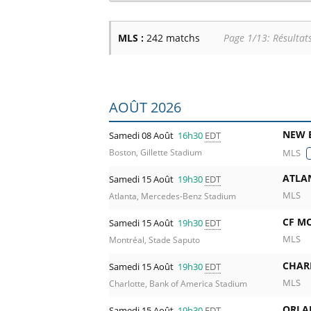
MLS :
242 matchs
Page 1/13: Résultat
Liste des prochains matchs : MLS. Colon
AOÛT 2026
NEW 
Samedi 08 Août
16h30
EDT
MLS
Boston, Gillette Stadium
ATLA
Samedi 15 Août
19h30
EDT
MLS
Atlanta, Mercedes-Benz Stadium
CF M
Samedi 15 Août
19h30
EDT
MLS
Montréal, Stade Saputo
CHAR
Samedi 15 Août
19h30
EDT
MLS
Charlotte, Bank of America Stadium
ORLA
Samedi 15 Août
19h30
EDT