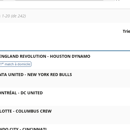
s 1-20 (de 242)
Tri
ne 1 : date, horaire et stade. Colonne 2 : rencontre, compéti
ENGLAND REVOLUTION -
HOUSTON DYNAMO
er
1
match à domicile
NTA UNITED -
NEW YORK RED BULLS
ONTRÉAL -
DC UNITED
LOTTE -
COLUMBUS CREW
NDO CITY -
CINCINNATI