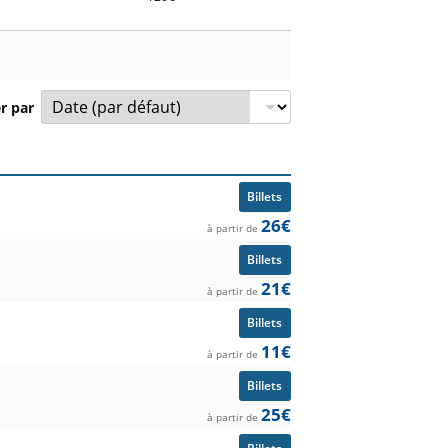
er par
tion et prix à partir de.
Billets
26€
à partir de
Billets
21€
à partir de
Billets
11€
à partir de
Billets
25€
à partir de