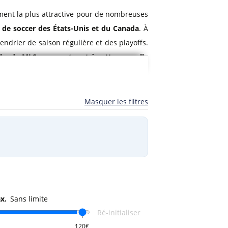
ement la plus attractive pour de nombreuses
 de soccer des États-Unis et du Canada
. À
endrier de saison régulière et des playoffs.
ubs de MLS prennent part à cette nouvelle
us pourrez vous procurer des places. Cette
Masquer les filtres
Galaxy
,
Los Angeles FC
,
Toronto FC
et le
CF
pour
un match de soccer aux États-Unis et
x.
Sans limite
Ré-initialiser