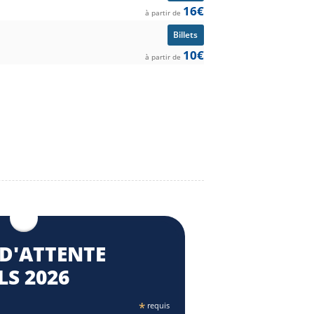
16€
à partir de
Billets
10€
à partir de
 D'ATTENTE
LS 2026
*
requis