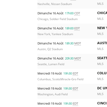
MLS
Nashville, Nissan Stadium
CHICA
Dimanche 16 Août
17h00
CDT
MLS
Chicago, Soldier Field Stadium
NEW Y
Dimanche 16 Août
18h00
EDT
MLS
New York, Yankee Stadium
AUST
Dimanche 16 Août
18h30
MDT
MLS
Austin, Q2 Stadium
SEAT
Dimanche 16 Août
20h30
MDT
MLS
Seattle, Lumen Field
COLU
Mercredi 19 Août
19h30
EDT
MLS
Columbus, ScottsMiracle-Gro Field
DC UN
Mercredi 19 Août
19h30
EDT
MLS
Washington, Audi Field
CINCI
Mercredi 19 Août
19h30
EDT