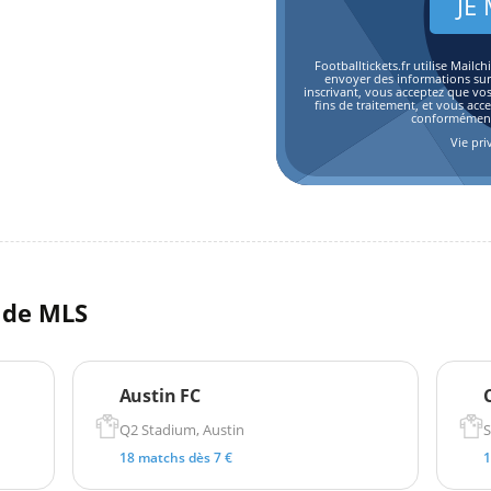
Footballtickets.fr utilise Mai
envoyer des informations sur l
inscrivant, vous acceptez que vo
fins de traitement, et vous acc
conformément 
Vie pri
l de MLS
Austin FC
Q2 Stadium, Austin
S
18 matchs dès 7 €
1