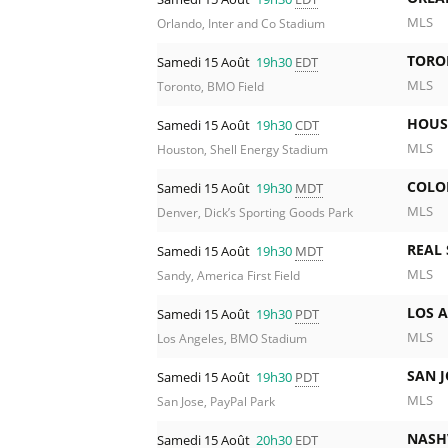
MLS
Orlando, Inter and Co Stadium
TORO
Samedi 15 Août
19h30
EDT
MLS
Toronto, BMO Field
HOUS
Samedi 15 Août
19h30
CDT
MLS
Houston, Shell Energy Stadium
COLO
Samedi 15 Août
19h30
MDT
MLS
Denver, Dick’s Sporting Goods Park
REAL 
Samedi 15 Août
19h30
MDT
MLS
Sandy, America First Field
LOS A
Samedi 15 Août
19h30
PDT
MLS
Los Angeles, BMO Stadium
SAN 
Samedi 15 Août
19h30
PDT
MLS
San Jose, PayPal Park
NASH
Samedi 15 Août
20h30
EDT