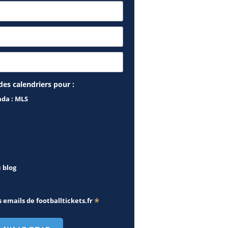
des calendriers pour :
ada : MLS
u blog
*
s emails de
footballtickets.fr