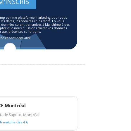
lchimp comme plateforme marketing pour vous
es dates, les horaires et les tarifs. En vous
s données soient transmises à Mailchimp à des
eptez que nous puissions traiter vos données
aux présentes conditions.
vée et confidentialité
CF Montréal
tade Saputo, Montréal
6 matchs dès 4 €