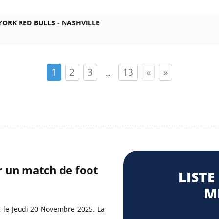
YORK RED BULLS -
NASHVILLE
1
2
3
13
«
»
…
r un match de foot
LISTE
M
é le Jeudi 20 Novembre 2025. La