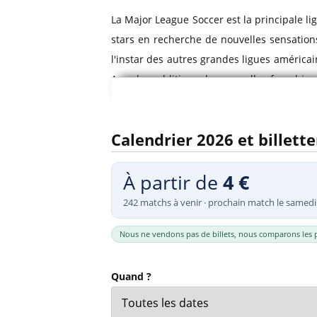
Billets Primeira Liga Portuga
Séville
La Major League Soccer est la principale l
Billets Eredivisie Pays-Bas
Munich
stars en recherche de nouvelles sensation
Billets Pro League Belgique
l'instar des autres grandes ligues américai
Billets Saudi Pro League
Avec les additions des nouvelles franchise
saison de soccer
.
Vous trouverez ci-après la liste des équi
Calendrier 2026 et billett
liste inclut l'
Inter Miami
, les champions d
de Montréal
. Comparez les prix des bill
À partir de
4 €
Canada
.
242 matchs à venir · prochain match le samedi
Nous ne vendons pas de billets, nous comparons les p
Quand ?