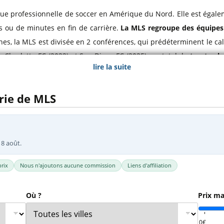
l
Billets Coupe d’Asie 2027
igue professionnelle de soccer en Amérique du Nord. Elle est égal
Billets Euro 2028
s ou de minutes en fin de carrière.
La MLS regroupe des équipes
Billets Copa América
nes, la MLS est divisée en 2 conférences, qui prédéterminent le cal
s Charlotte FC (2022) et San Diego FC (2025), un total de
trente cl
lire la suite
pes de MLS ainsi que les prochaines rencontres pour lesquelles vo
erie de MLS
e
Columbus Crew
,
New York City FC
, les
New York Red Bulls
,
LA 
ets de Major League Soccer en ligne et achetez vos billets MLS 
 8 août.
rix
Nous n'ajoutons aucune commission
Liens d'affiliation
Où ?
Prix ma