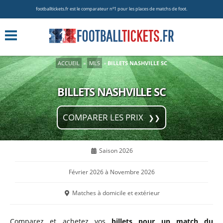
footballtickets.fr est le comparateur nº1 pour les places de matchs de foot.
ACCUEIL
»
MLS
»
BILLETS NASHVILLE SC
BILLETS NASHVILLE SC
COMPARER LES PRIX
Saison 2026
Février 2026 à Novembre 2026
Matches à domicile et extérieur
Comparez et achetez vos
billets pour un match du