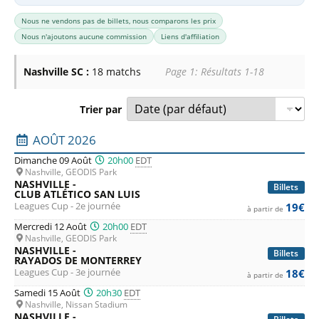
Nous ne vendons pas de billets, nous comparons les prix
Nous n'ajoutons aucune commission
Liens d'affiliation
Nashville SC :
18 matchs
Page 1: Résultats 1-18
Trier par
Liste des prochains matchs : Nashville SC. Colonne 1 : dat
AOÛT 2026
Dimanche 09 Août
20h00
EDT
Nashville, GEODIS Park
NASHVILLE -
Billets
CLUB ATLÉTICO SAN LUIS
Leagues Cup - 2e journée
19€
à partir de
Mercredi 12 Août
20h00
EDT
Nashville, GEODIS Park
NASHVILLE -
Billets
RAYADOS DE MONTERREY
Leagues Cup - 3e journée
18€
à partir de
Samedi 15 Août
20h30
EDT
Nashville, Nissan Stadium
NASHVILLE -