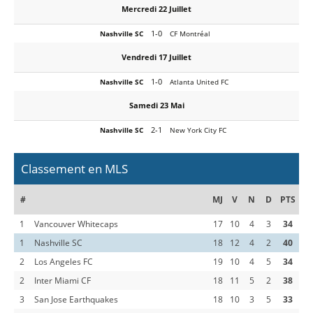
Mercredi 22 Juillet
1-0
Nashville SC
CF Montréal
Vendredi 17 Juillet
1-0
Nashville SC
Atlanta United FC
Samedi 23 Mai
2-1
Nashville SC
New York City FC
Classement en MLS
#
MJ
V
N
D
PTS
1
Vancouver Whitecaps
17
10
4
3
34
1
Nashville SC
18
12
4
2
40
2
Los Angeles FC
19
10
4
5
34
2
Inter Miami CF
18
11
5
2
38
3
San Jose Earthquakes
18
10
3
5
33