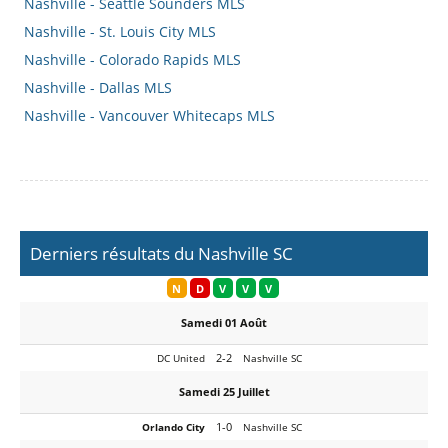
Nashville - Seattle Sounders MLS
Nashville - St. Louis City MLS
Nashville - Colorado Rapids MLS
Nashville - Dallas MLS
Nashville - Vancouver Whitecaps MLS
Derniers résultats du Nashville SC
N
D
V
V
V
Samedi 01 Août
2-2
DC United
Nashville SC
Samedi 25 Juillet
1-0
Orlando City
Nashville SC