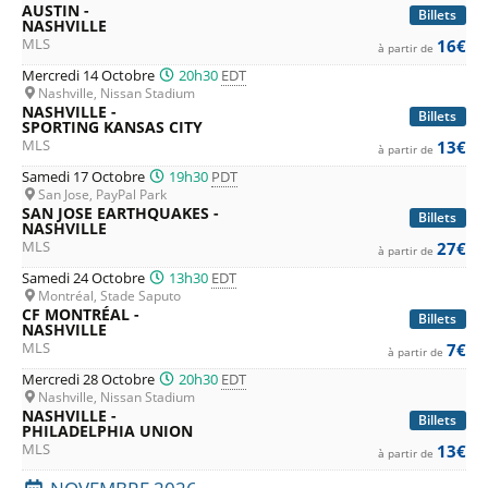
AUSTIN -
Billets
NASHVILLE
MLS
16€
à partir de
Mercredi 14 Octobre
20h30
EDT
Nashville, Nissan Stadium
NASHVILLE -
Billets
SPORTING KANSAS CITY
MLS
13€
à partir de
Samedi 17 Octobre
19h30
PDT
San Jose, PayPal Park
SAN JOSE EARTHQUAKES -
Billets
NASHVILLE
MLS
27€
à partir de
Samedi 24 Octobre
13h30
EDT
Montréal, Stade Saputo
CF MONTRÉAL -
Billets
NASHVILLE
MLS
7€
à partir de
Mercredi 28 Octobre
20h30
EDT
Nashville, Nissan Stadium
NASHVILLE -
Billets
PHILADELPHIA UNION
MLS
13€
à partir de