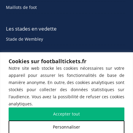
Maillots de foot
Les stades en vedette
Stade de Wembley
Cookies sur footballtickets.fr
Notre site web stocke les cookies nécessaires sur votre
appareil pour assurer les fonctionnalités de base de
manière anonyme. En outre, des cookies analytiques sont
stockés pour collecter des données statistiques sur
ETTS 365 SL, Rambla de Catalunya 38, 8, 1, 08007 Barcelone, Espagne |
l'audience. Vous avez la possibilité de refuser ces cookies
CIF : ES-B43945534
analytiques.
Partenaires de l'
US Changé 53 💙
et de l'
US Bretons de Paris 🤍
Accepter tout
Personnaliser