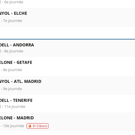
2 - 6e journée
NYOL -
ELCHE
 - 7e journée
DELL -
ANDORRA
2 - 8e journée
ELONE -
GETAFE
 - 8e journée
NYOL -
ATL. MADRID
 - 9e journée
DELL -
TENERIFE
2 - 11e journée
ELONE -
MADRID
a - 10e journée
El Clásico