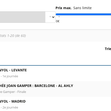
l
Billets Coupe d’Asie 2027
Prix max.
Sans limite
Billets Euro 2028
Billets Copa América
tats 1-20 (de 60)
Tri
 Colonne 1 : date, horaire et stade. Colonne 2 : rencontre, c
NYOL -
LEVANTE
 - 1e journée
HÉE JOAN GAMPER : BARCELONE -
AL AHLY
e Gamper - Finale
NYOL -
MADRID
 - 2e journée