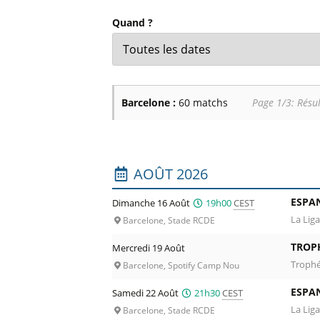
Billets Primeira Liga Portuga
Séville
Quand ?
Billets Eredivisie Pays-Bas
Munich
Billets Pro League Belgique
Billets Saudi Pro League
Barcelone :
60 matchs
Page 1/3: Résul
Liste des prochains matchs : Barcelone.
AOÛT 2026
ESPA
Dimanche 16 Août
19h00
CEST
La Liga
Barcelone, Stade RCDE
TROP
Mercredi 19 Août
Trophé
Barcelone, Spotify Camp Nou
ESPA
Samedi 22 Août
21h30
CEST
La Liga
Barcelone, Stade RCDE