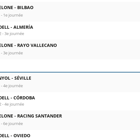
ELONE -
BILBAO
 - 1e journée
DELL -
ALMERÍA
2 - 3e journée
ELONE -
RAYO VALLECANO
 - 3e journée
NYOL -
SÉVILLE
 - 4e journée
DELL -
CÓRDOBA
2 - 4e journée
ELONE -
RACING SANTANDER
 - 6e journée
DELL -
OVIEDO