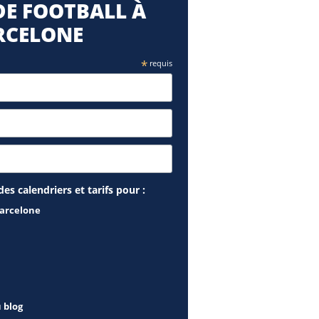
E FOOTBALL À
RCELONE
*
requis
es calendriers et tarifs pour :
Barcelone
u blog