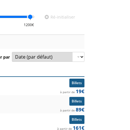
Ré-initialiser
er par
ompétition et prix à partir de.
Billets
19€
à partir de
Billets
89€
à partir de
Billets
161€
à partir de