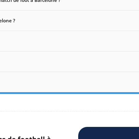
atch de foot à Barcelone ?
elone ?