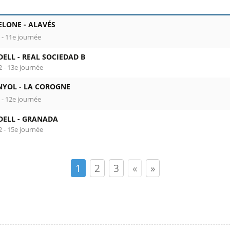
ELONE -
ALAVÉS
 - 11e journée
DELL -
REAL SOCIEDAD B
2 - 13e journée
NYOL -
LA COROGNE
 - 12e journée
DELL -
GRANADA
2 - 15e journée
1
2
3
«
»