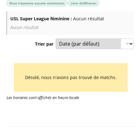
Nous n'ajoutons aucune commission
Liens d'affiliation
pour l'USL Super League féminine
aux États-Unis.
USL Super League féminine :
Aucun résultat
Aucun résultat
Trier par
Liste des prochains matchs : USL Super League féminine. C
Désolé, nous n'avons pas trouvé de matchs.
Les horaires sont affichés en heure locale