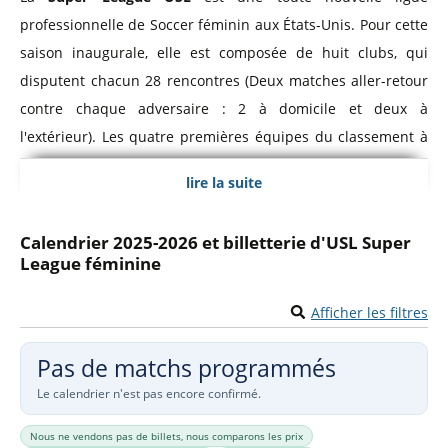
professionnelle de Soccer féminin aux États-Unis. Pour cette
saison inaugurale, elle est composée de huit clubs, qui
disputent chacun 28 rencontres (Deux matches aller-retour
contre chaque adversaire : 2 à domicile et deux à
l'extérieur). Les quatre premières équipes du classement à
l'issue de la saison régulière se qualifient pour les demi-
lire la suite
finales des play-offs. La finale du championnat aura lieu le
12 juin 2025.
Calendrier 2025-2026 et billetterie d'USL Super
League féminine
La USL Super League envisage d'être une reference en
matière de soccer féminin dans les toutes prochaines
Afficher les filtres
années, à l'instar de l'autre ligue de soccer féminin aux USA,
la
NWSL
.
Pas de matchs programmés
Le calendrier n'est pas encore confirmé.
Consultez le calendrier des rencontres dès aujourd'hui et
comparez les prix des places avant d'acheter vos
billets
Nous ne vendons pas de billets, nous comparons les prix