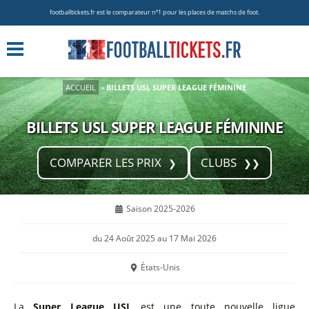
footballtickets.fr est le comparateur nº1 pour les places de matchs de foot.
ACCUEIL
»
BILLETS USL SUPER LEAGUE FÉMININE
BILLETS USL SUPER LEAGUE FÉMININE
COMPARER LES PRIX
CLUBS
Saison 2025-2026
du 24 Août 2025 au 17 Mai 2026
États-Unis
La
Super League USL
est une toute nouvelle ligue