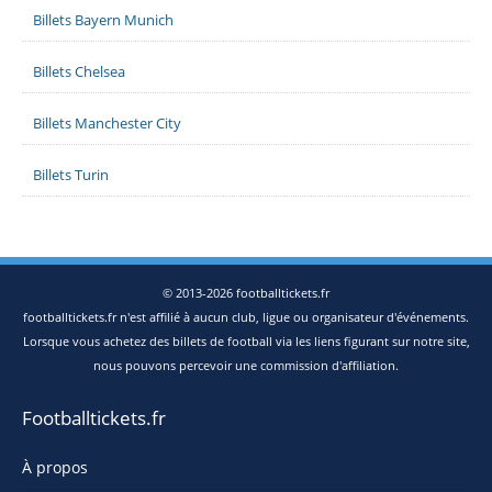
Billets Bayern Munich
Billets Chelsea
Billets Manchester City
Billets Turin
© 2013-2026 footballtickets.fr
footballtickets.fr n'est affilié à aucun club, ligue ou organisateur d'événements.
Lorsque vous achetez des billets de football via les liens figurant sur notre site,
nous pouvons percevoir une commission d'affiliation.
Footballtickets.fr
À propos