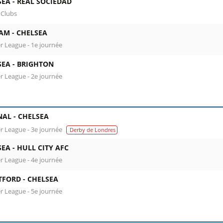
SEA -
REAL SOCIEDAD
 Clubs
AM -
CHELSEA
r League - 1e journée
SEA -
BRIGHTON
r League - 2e journée
NAL -
CHELSEA
r League - 3e journée
Derby de Londres
SEA -
HULL CITY AFC
r League - 4e journée
TFORD -
CHELSEA
r League - 5e journée