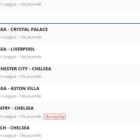
r League - 12e journée
SEA -
CRYSTAL PALACE
r League - 13e journée
SEA -
LIVERPOOL
r League - 14e journée
HESTER CITY -
CHELSEA
r League - 15e journée
SEA -
ASTON VILLA
r League - 16e journée
NTRY -
CHELSEA
r League - 17e journée
Boxing Day
ICH -
CHELSEA
r League - 18e journée