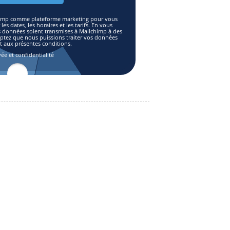
lchimp comme plateforme marketing pour vous
es dates, les horaires et les tarifs. En vous
s données soient transmises à Mailchimp à des
eptez que nous puissions traiter vos données
aux présentes conditions.
vée et confidentialité