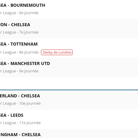
SEA -
BOURNEMOUTH
r League - 6e journée
TON -
CHELSEA
r League - 7e journée
SEA -
TOTTENHAM
r League - 8e journée
Derby de Londres
SEA -
MANCHESTER UTD
r League - 9e journée
ERLAND -
CHELSEA
r League - 10e journée
SEA -
LEEDS
r League - 11e journée
INGHAM -
CHELSEA