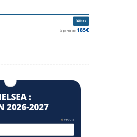
Billets
185€
à partir de
ELSEA :
 2026⁠-2027
*
requis