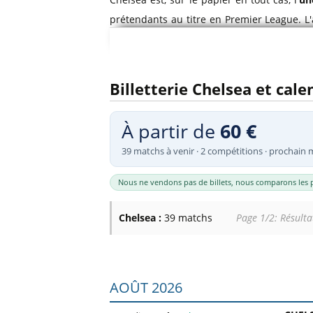
Billets Primeira Liga Portuga
Séville
prétendants au titre en Premier League. L'
Billets Eredivisie Pays-Bas
Munich
sont très demandés.
Billets Pro League Belgique
Billets Saudi Pro League
Stamford Bridge
est situé à Walham Green 
Billetterie Chelsea et cal
stade des blues a une
capacité actuelle de
À partir de
60 €
Trouvez tous les places disponibles pour 
sélectionnez votre meilleure option pour a
39 matchs à venir · 2 compétitions · prochain 
Nous ne vendons pas de billets, nous comparons les p
Chelsea :
39 matchs
Page 1/2: Résulta
Liste des prochains matchs : Chelsea. C
AOÛT 2026