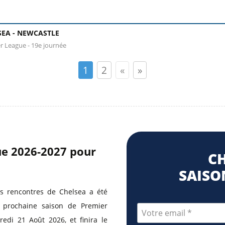
SEA -
NEWCASTLE
r League - 19e journée
1
2
«
»
gue 2026-2027 pour
CH
SAISON
s rencontres de Chelsea a été
a prochaine saison de Premier
edi 21 Août 2026, et finira le