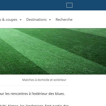
s & coupes
Destinations
Recherche
Liste des clubs et équipes
Liste des ligues et coupes
Toutes les destinations
Matches à domicile et extérieur
r les rencontres à l’extérieur des blues.
Xabi Alonso, les londoniens font partie des