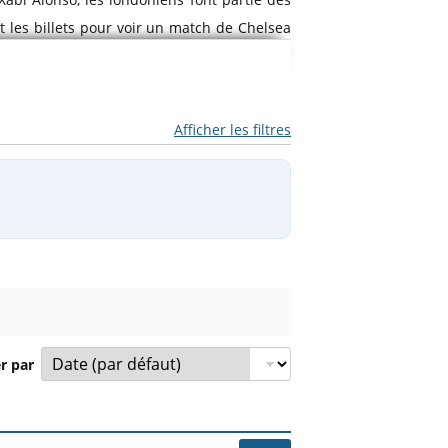
t les billets pour voir un match de Chelsea
s, Royaume-Uni (51.481663, -0.191032). Le
Afficher les filtres
 Ligue. Comparez les tarifs des billets et
er par
pétition et prix à partir de.