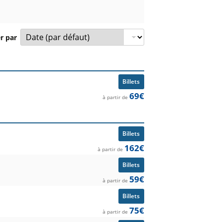
er par
compétition et prix à partir de.
Billets
69€
à partir de
Billets
162€
à partir de
Billets
59€
à partir de
Billets
75€
à partir de