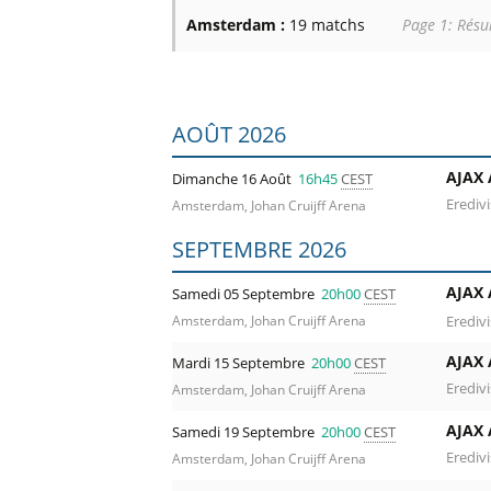
Billets Primeira Liga Portuga
Séville
Amsterdam :
19 matchs
Page 1: Résu
Billets Eredivisie Pays-Bas
Munich
Billets Pro League Belgique
Billets Saudi Pro League
Liste des prochains matchs : Amsterdam.
AOÛT 2026
AJAX
Dimanche 16 Août
16h45
CEST
Eredivi
Amsterdam, Johan Cruijff Arena
SEPTEMBRE 2026
AJAX
Samedi 05 Septembre
20h00
CEST
Eredivi
Amsterdam, Johan Cruijff Arena
AJAX
Mardi 15 Septembre
20h00
CEST
Eredivi
Amsterdam, Johan Cruijff Arena
AJAX
Samedi 19 Septembre
20h00
CEST
Eredivi
Amsterdam, Johan Cruijff Arena