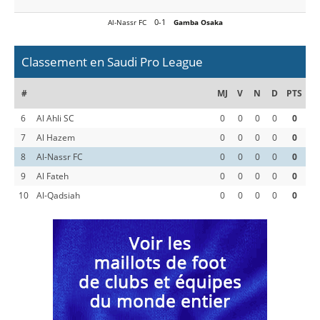
0-1
Al-Nassr FC
Gamba Osaka
Classement en Saudi Pro League
#
MJ
V
N
D
PTS
6
Al Ahli SC
0
0
0
0
0
7
Al Hazem
0
0
0
0
0
8
Al-Nassr FC
0
0
0
0
0
9
Al Fateh
0
0
0
0
0
10
Al-Qadsiah
0
0
0
0
0