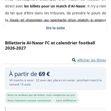
direct avec
les billets pour un match d'Al-Nassr
. Il n'y a rien
de tel que d'être dans les tribunes, de prendre le pouls de
la foule et d'assister au spectacle d'un match à enjeux
élevés. Lorsque vous réservez vos billets pour Al-Nassr, vous
lire la suite
n'achetez pas seulement une place au stade ; vous
revendiquez une place dans une communauté unie par la
Billetterie Al-Nassr FC et calendrier football
2026-2027
passion, la fierté et l'amour du jeu.
Afficher les filtres
Le rugissement de la foule atteint son paroxysme lorsque
les stars entrent sur le terrain, leur présence décuplant
À partir de
69 €
l'excitation. Imaginez être là pour être témoin de la
34 matchs à venir · 22 avec des places en vente · prochain match le
précision et de la finesse de Cristiano Ronaldo, ou de la
samedi 15 août.
vitesse explosive et de l’agilité de Sadio Mané. Chaque
match est une vitrine de leurs talents de classe mondiale, et
Nous ne vendons pas de billets, nous comparons les prix
Nous n'ajoutons aucune commission
Liens d'affiliation
avec les billets pour Al-Nassr, vous êtes assuré de faire
partie de l'action. Ressentez la montée d'adrénaline à