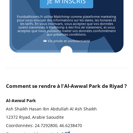
Footballtickets.fr utilise Mailchimp comme plateforme marketing
pour vous envoyer des informations sur les dates, les horaires et
les tarifs. En vous inscrivant, vous acceptez que vos données
soient transmises à Mailchimp à des fins de traitement, et vous
acceptez que nous puissions traiter vos données conformément
aux présentes conditions.
Vie privée et confidentialité
Comment se rendre à l'Al-Awwal Park de Riyad ?
Al-Awwal Park
Ash Shaikh Hasan Ibn Abdullah Al Ash Shaikh
12372 Riyad, Arabie Saoudite
Coordonnées: 24.7292800, 46.6238470