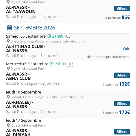
Riyad, Al-Awwal Park
offrent la vue parfaite pour vous. Les options de billetterie
AL-NASSR -
Billets
AL TAAWOUN
numérique offrent commodité et sécurité, rendant l'entrée
Saudi Pro League - 4e journée
86€
à partir de
au stade aussi fluide que le jeu de l'équipe sur le terrain.
SEPTEMBRE 2026
Samedi 05 Septembre
21h00
+03
Ne laissez pas passer l'occasion de vous plonger dans
Djeddah, King Abdullah Sports City Stadium
l'excitation du football en direct. Procurez-vous
vos billets
AL-ITTIHAD CLUB -
Voir
AL-NASSR
pour Al-Nassr
, revêtez les couleurs de l'équipe et préparez-
Saudi Pro League - 5e journée
disponibles prochainement
vous à vivre une expérience inoubliable. Que vous soyez un
Mercredi 09 Septembre
21h00
+03
Riyad, Al-Awwal Park
fan inconditionnel ou un nouveau venu dans ce sport, une
AL-NASSR -
Billets
ABHA CLUB
journée de match d'Al-Nassr suscitera certainement un
Saudi Pro League - 6e journée
132€
à partir de
amour éternel pour ce beau jeu.
Jeudi 10 Septembre
Saihat, Prince Nayef bin Abdulaziz Stadium
AL-KHALEEJ -
Billets
AL-NASSR
Saudi Pro League - 7e journée
173€
à partir de
Jeudi 17 Septembre
Riyad, Al-Awwal Park
AL-NASSR -
Billets
AL DIRIYAH