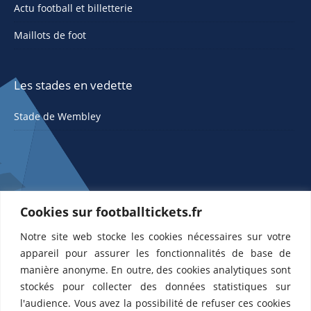
Actu football et billetterie
Maillots de foot
Les stades en vedette
Stade de Wembley
Cookies sur footballtickets.fr
Notre site web stocke les cookies nécessaires sur votre
ETTS 365 SL, Rambla de Catalunya 38, 8, 1, 08007 Barcelone, Espagne |
appareil pour assurer les fonctionnalités de base de
CIF : ES-B43945534
manière anonyme. En outre, des cookies analytiques sont
Partenaires de l'
US Changé 53 💙
et de l'
US Bretons de Paris 🤍
stockés pour collecter des données statistiques sur
l'audience. Vous avez la possibilité de refuser ces cookies