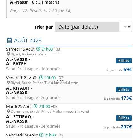
Al-Nassr FC :
34 matchs
chaque mouvement habile qu'ils effectuent, à chaque jeu
Page 1/2: Résultats 1-20 (de 34)
stratégique qu'ils exécutent et à chaque but qu'ils
marquent. Ce n'est pas seulement un jeu ; c’est une
Trier par
démonstration de génie footballistique qui ne peut être
Liste des prochains matchs : Al-Nassr FC. Colonne 1 : date
AOÛT 2026
véritablement capturée qu’en direct.
Samedi 15 Août
21h00
+03
Riyad, Al-Awwal Park
Dès l’annonce du calendrier, l’impatience commence à
AL-NASSR -
Billets
AL FATEH
monter. Les supporters recherchent des billets pour Al-
Saudi Pro League - 1e journée
69€
à partir de
Nassr, désireux de s'assurer de ne pas manquer les matchs
Vendredi 21 Août
19h00
+03
les plus recherchés de la saison. Qu'il s'agisse d'un derby
Riyad, Stade Prince Turki bin Abdul Aziz
AL RIYADH -
Billets
acharné ou d'un affrontement crucial pour le championnat,
AL-NASSR
Saudi Pro League - 2e journée
173€
à partir de
chaque match offre l'occasion de faire partie de l'histoire.
Mardi 25 Août
21h00
+03
Dammam, Stade Prince Mohammed Bin Fahd
Sécuriser vos places pour une rencontre d'Al-Nassr est un
AL-ETTIFAQ -
Billets
AL-NASSR
jeu d'enfant. Sélectionnez votre match, accédez au site de
Saudi Pro League - 3e journée
207€
à partir de
vendeurs de billets de confiance, et choisissez les sièges qui
Vendredi 28 Août
21h00
+03