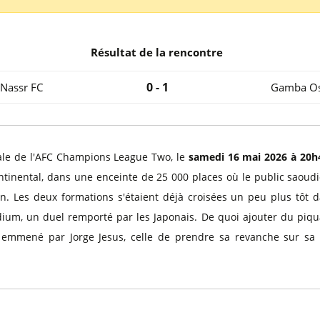
l
Billets Coupe d’Asie 2027
Billets Euro 2028
Billets Copa América
Résultat de la rencontre
0 - 1
-Nassr FC
Gamba O
inale de l'AFC Champions League Two, le
samedi 16 mai 2026 à 20h
continental, dans une enceinte de 25 000 places où le public saoud
n. Les deux formations s'étaient déjà croisées un peu plus tôt d
dium, un duel remporté par les Japonais. De quoi ajouter du piqua
, emmené par Jorge Jesus, celle de prendre sa revanche sur sa 