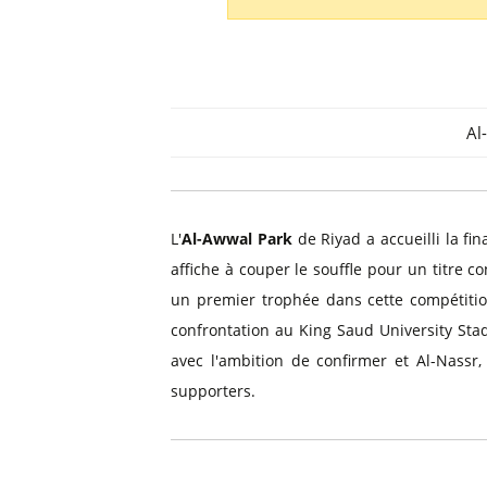
Billets Primeira Liga Portuga
Séville
Billets Eredivisie Pays-Bas
Munich
Billets Pro League Belgique
Billets Saudi Pro League
Al
L'
Al-Awwal Park
de Riyad a accueilli la f
affiche à couper le souffle pour un titre 
un premier trophée dans cette compétitio
confrontation au King Saud University Sta
avec l'ambition de confirmer et Al-Nassr
supporters.