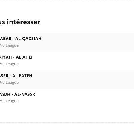
s intéresser
HABAB -
AL-QADSIAH
Pro League
RIYAH -
AL AHLI
Pro League
SSR -
AL FATEH
Pro League
YADH -
AL-NASSR
Pro League