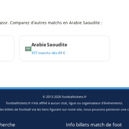
l
Nassr. Comparez d'autres matchs en Arabie Saoudite :
Arabie Saoudite
357 matchs dès 69 €
© 2013-2026 footballtickets.fr
footballtickets.fr n'est affilié à aucun club, ligue ou organisateur d'événements.
s billets de football via les liens figurant sur notre site, nous pouvons percevoir une c
herche
Info billets match de foot