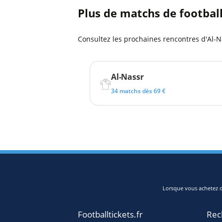
Plus de matchs de footbal
Consultez les prochaines rencontres d'Al-
Al-Nassr
34 matchs dès 69 €
Lorsque vous achetez de
Footballtickets.fr
Rec