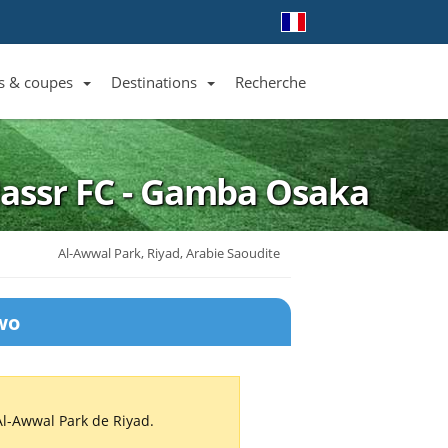
s & coupes
Destinations
Recherche
Liste des clubs et équipes
Liste des ligues et coupes
Toutes les destinations
Nassr FC - Gamba Osaka
Al-Awwal Park, Riyad, Arabie Saoudite
wo
l-Awwal Park de Riyad.