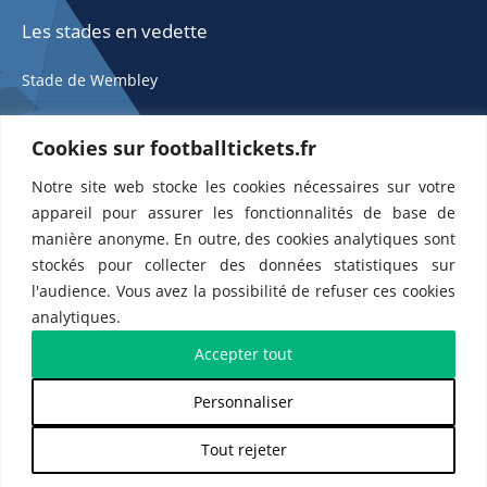
Les stades en vedette
Stade de Wembley
Cookies sur footballtickets.fr
Notre site web stocke les cookies nécessaires sur votre
appareil pour assurer les fonctionnalités de base de
manière anonyme. En outre, des cookies analytiques sont
stockés pour collecter des données statistiques sur
ETTS 365 SL, Rambla de Catalunya 38, 8, 1, 08007 Barcelone, Espagne |
l'audience. Vous avez la possibilité de refuser ces cookies
CIF : ES-B43945534
analytiques.
Partenaires de l'
US Changé 53 💙
et de l'
US Bretons de Paris 🤍
Accepter tout
Personnaliser
𝕏
Tout rejeter