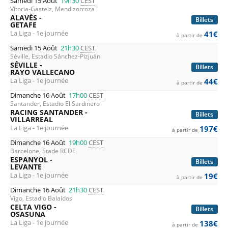
Samedi 15 Août
19h30
CEST
Vitoria-Gasteiz, Mendizorroza
ALAVÉS -
Billets
GETAFE
La Liga - 1e journée
41€
à partir de
Samedi 15 Août
21h30
CEST
Séville, Estadio Sánchez-Pizjuán
SÉVILLE -
Billets
RAYO VALLECANO
La Liga - 1e journée
44€
à partir de
Dimanche 16 Août
17h00
CEST
Santander, Estadio El Sardinero
RACING SANTANDER -
Billets
VILLARREAL
La Liga - 1e journée
197€
à partir de
Dimanche 16 Août
19h00
CEST
Barcelone, Stade RCDE
ESPANYOL -
Billets
LEVANTE
La Liga - 1e journée
19€
à partir de
Dimanche 16 Août
21h30
CEST
Vigo, Estadio Balaídos
CELTA VIGO -
Billets
OSASUNA
La Liga - 1e journée
138€
à partir de