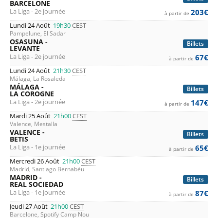
BARCELONE
La Liga - 2e journée
203€
à partir de
Lundi 24 Août
19h30
CEST
Pampelune, El Sadar
OSASUNA -
Billets
LEVANTE
La Liga - 2e journée
67€
à partir de
Lundi 24 Août
21h30
CEST
Málaga, La Rosaleda
MÁLAGA -
Billets
LA COROGNE
La Liga - 2e journée
147€
à partir de
Mardi 25 Août
21h00
CEST
Valence, Mestalla
VALENCE -
Billets
BETIS
La Liga - 1e journée
65€
à partir de
Mercredi 26 Août
21h00
CEST
Madrid, Santiago Bernabéu
MADRID -
Billets
REAL SOCIEDAD
La Liga - 1e journée
87€
à partir de
Jeudi 27 Août
21h00
CEST
Barcelone, Spotify Camp Nou