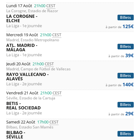
Lundi 17 Août
21h00
CEST
La Corogne, Estadio de Riazor
LA COROGNE -
Billets
ELCHE
La Liga - 1e journée
125€
à partir de
Mercredi 19 Août
21h00
CEST
Madrid, Estadio Metropolitano
ATL. MADRID -
Billets
MÁLAGA
La Liga - 1e journée
39€
à partir de
Jeudi 20 Août
21h00
CEST
Madrid, Campo de Fútbol de Vallecas
RAYO VALLECANO -
Billets
ALAVÉS
La Liga - 2e journée
140€
à partir de
Vendredi 21 Août
21h00
CEST
Séville, Estadio de la Cartuja
BETIS -
Billets
REAL SOCIEDAD
La Liga - 2e journée
29€
à partir de
Samedi 22 Août
17h00
CEST
Bilbao, Estadio San Mamés
BILBAO -
Billets
SÉVILLE