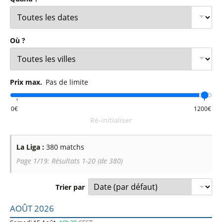
Où ?
Prix max.
Pas de limite
Ré-initialiser
La Liga :
380 matchs
Page 1/19: Résultats 1-20 (de 380)
Trier par
Liste des prochains matchs : La Liga. Colonne 1 : date, ho
AOÛT 2026