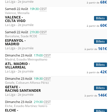
La Liga - 2e journée
68€
à partir de
Samedi 22 Août
19h30
CEST
Valence, Mestalla
VALENCE -
Billets
CELTA VIGO
La Liga - 2e journée
60€
à partir de
Samedi 22 Août
21h30
CEST
Barcelone, Stade RCDE
ESPANYOL -
Billets
MADRID
La Liga - 2e journée
161€
à partir de
Dimanche 23 Août
17h00
CEST
Madrid, Estadio Metropolitano
ATL. MADRID -
Billets
VILLARREAL
La Liga - 2e journée
42€
à partir de
Dimanche 23 Août
19h30
CEST
Getafe, Coliseum Alfonso Pérez
GETAFE -
Billets
RACING SANTANDER
La Liga - 2e journée
146€
à partir de
Dimanche 23 Août
21h30
CEST
Elche, Estadio Martínez Valero
ELCHE -
Billets