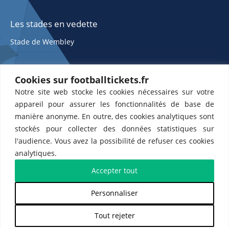
Les stades en vedette
Stade de Wembley
Cookies sur footballtickets.fr
Notre site web stocke les cookies nécessaires sur votre
appareil pour assurer les fonctionnalités de base de
manière anonyme. En outre, des cookies analytiques sont
stockés pour collecter des données statistiques sur
ETTS 365 SL, Rambla de Catalunya 38, 8, 1, 08007 Barcelone, Espagne |
l'audience. Vous avez la possibilité de refuser ces cookies
CIF : ES-B43945534
analytiques.
Partenaires de l'
US Changé 53 💙
et de l'
US Bretons de Paris 🤍
Accepter tout
Personnaliser
𝕏
Tout rejeter