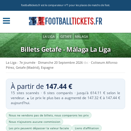
footballtickets.fr est le comparateur nº1 pour les places de matchs de foot.
LA LIGA
»
GETAFE
MÁLAGA
Billets Getafe - Málaga
La Liga
La Liga - 7e journée
Dimanche 20 Septembre 2026
tbc
Coliseum Alfonso
Pérez, Getafe (Madrid), Espagne
À partir de
147.44 €
15 sites scannés · 6 sites comparés · jusqu'à 614.11 € selon le
vendeur.
Le prix le plus bas a augmenté de 147.32 € à 147.44 €
▲
aujourd'hui.
Nous ne vendons pas de billets, nous comparons les prix
Nous n'ajoutons aucune commission
Les prix peuvent dépasser la valeur faciale
Liens d'affiliation