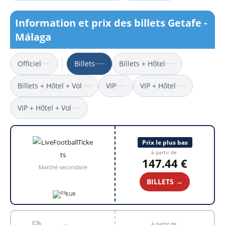
Information et prix des billets Getafe -
Málaga
Officiel
Billets
Billets + Hôtel
Billets + Hôtel + Vol
VIP
VIP + Hôtel
VIP + Hôtel + Vol
Prix le plus bas
à partir de
147.44 €
Marché secondaire
BILLETS →
EUR
à partir de