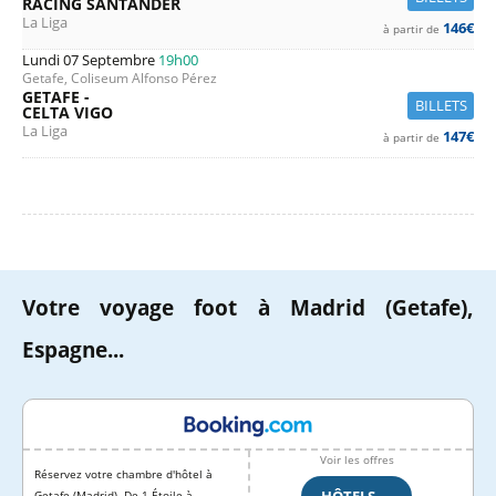
RACING SANTANDER
La Liga
146€
à partir de
Lundi 07 Septembre
19h00
Getafe, Coliseum Alfonso Pérez
GETAFE -
BILLETS
CELTA VIGO
La Liga
147€
à partir de
Votre voyage foot à Madrid (Getafe),
Espagne...
Voir les offres
Réservez votre chambre d'hôtel à
Getafe (Madrid). De 1 Étoile à