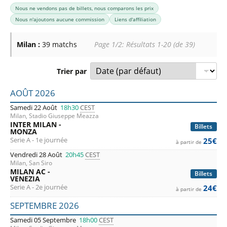
Nous ne vendons pas de billets, nous comparons les prix
Nous n'ajoutons aucune commission
Liens d'affiliation
Milan :
39 matchs
Page 1/2: Résultats 1-20 (de 39)
Trier par
Liste des prochains matchs : Milan. Colonne 1 : date, hora
AOÛT 2026
Samedi 22 Août
18h30
CEST
Milan, Stadio Giuseppe Meazza
INTER MILAN -
Billets
MONZA
Serie A - 1e journée
25€
à partir de
Vendredi 28 Août
20h45
CEST
Milan, San Siro
MILAN AC -
Billets
VENEZIA
Serie A - 2e journée
24€
à partir de
SEPTEMBRE 2026
Samedi 05 Septembre
18h00
CEST