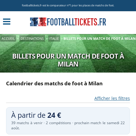
footballtickets.fr est le comparateur nº1 pour les places de matchs de foot.
ACCUEIL
»
DESTINATIONS
»
ITALIE
»
BILLETS POUR UN MATCH DE FOOT À MILAN
BILLETS POUR UN MATCH DE FOOT À
MILAN
Calendrier des matchs de foot à Milan
Afficher les filtres
À partir de
24 €
39 matchs à venir · 2 compétitions · prochain match le samedi 22
août.