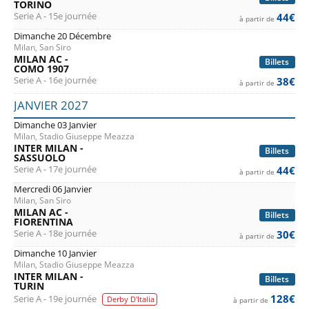
TORINO
Serie A - 15e journée
44€
à partir de
Dimanche 20 Décembre
Milan, San Siro
MILAN AC -
Billets
COMO 1907
Serie A - 16e journée
38€
à partir de
JANVIER 2027
Dimanche 03 Janvier
Milan, Stadio Giuseppe Meazza
INTER MILAN -
Billets
SASSUOLO
Serie A - 17e journée
44€
à partir de
Mercredi 06 Janvier
Milan, San Siro
MILAN AC -
Billets
FIORENTINA
Serie A - 18e journée
30€
à partir de
Dimanche 10 Janvier
Milan, Stadio Giuseppe Meazza
INTER MILAN -
Billets
TURIN
128€
Serie A - 19e journée
Derby D'Italia
à partir de