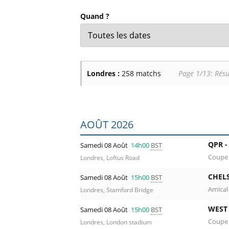
Billets Primeira Liga Portuga
Séville
Quand ?
Billets Eredivisie Pays-Bas
Munich
Billets Pro League Belgique
Billets Saudi Pro League
Londres :
258 matchs
Page 1/13: Résu
Liste des prochains matchs : Londres. C
AOÛT 2026
QPR 
Samedi 08 Août
14h00
BST
Coupe 
Londres, Loftus Road
CHEL
Samedi 08 Août
15h00
BST
Amical
Londres, Stamford Bridge
WEST
Samedi 08 Août
15h00
BST
Coupe 
Londres, London stadium