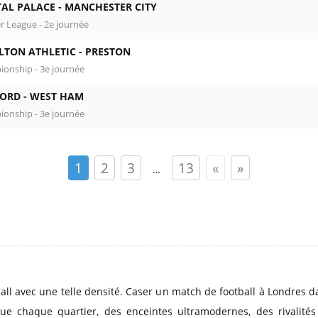
TAL PALACE -
MANCHESTER CITY
r League - 2e journée
LTON ATHLETIC -
PRESTON
onship - 3e journée
ORD -
WEST HAM
onship - 3e journée
1
2
3
13
«
»
…
all avec une telle densité. Caser un match de football à Londres d
ue chaque quartier, des enceintes ultramodernes, des rivalités 