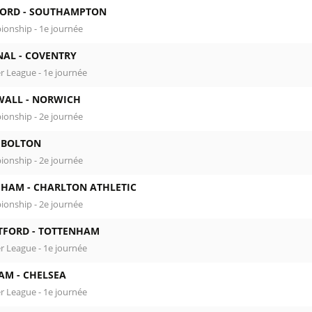
ORD -
SOUTHAMPTON
onship - 1e journée
NAL -
COVENTRY
r League - 1e journée
WALL -
NORWICH
onship - 2e journée
-
BOLTON
onship - 2e journée
 HAM -
CHARLTON ATHLETIC
onship - 2e journée
TFORD -
TOTTENHAM
r League - 1e journée
AM -
CHELSEA
r League - 1e journée