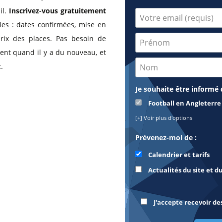
il.
Inscrivez-vous gratuitement
iles : dates confirmées, mise en
rix des places. Pas besoin de
ment quand il y a du nouveau, et
.
Je souhaite être informé d
Football en Angleterre
[+] Voir plus d'options
Prévenez-moi de :
Calendrier et tarifs
Actualités du site et d
J'accepte recevoir de