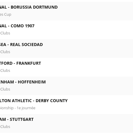
NAL -
BORUSSIA DORTMUND
es Cup
NAL -
COMO 1907
 Clubs
SEA -
REAL SOCIEDAD
 Clubs
TFORD -
FRANKFURT
 Clubs
ENHAM -
HOFFENHEIM
 Clubs
LTON ATHLETIC -
DERBY COUNTY
onship - 1e journée
AM -
STUTTGART
 Clubs