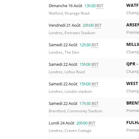
WATF
Dimanche 16 Août
13h30
BST
Champi
Watford, Vicarage Road
ARSE
Vendredi 21 Août
20h00
BST
Premie
Londres, Emirates Stadium
MILL
Samedi 22 Août
12h30
BST
Champi
Londres, The Den
QPR 
Samedi 22 Août
15h00
BST
Champi
Londres, Loftus Road
WEST
Samedi 22 Août
15h00
BST
Champi
Londres, London stadium
BREN
Samedi 22 Août
17h30
BST
Premie
Brentford, Community Stadium
FULH
Lundi 24 Août
20h00
BST
Premie
Londres, Craven Cottage