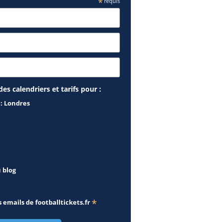
*
requis
es calendriers et tarifs pour :
 : Londres
u blog
*
s emails de
footballtickets.fr