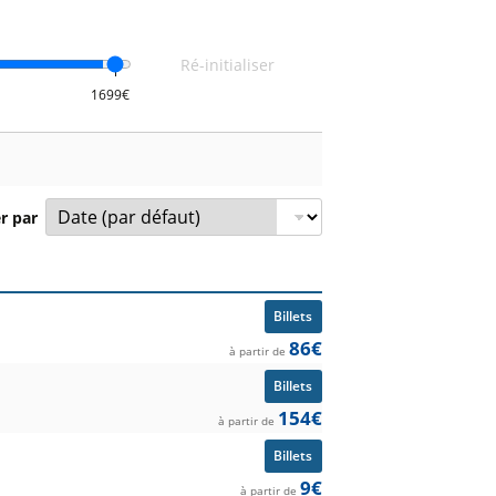
Ré-initialiser
er par
pétition et prix à partir de.
Billets
86€
à partir de
Billets
154€
à partir de
Billets
9€
à partir de