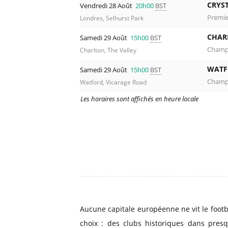
CRYS
Vendredi 28 Août
20h00
BST
Premie
Londres, Selhurst Park
CHAR
Samedi 29 Août
15h00
BST
Champi
Charlton, The Valley
WATF
Samedi 29 Août
15h00
BST
Champi
Watford, Vicarage Road
Les horaires sont affichés en heure locale
Aucune capitale européenne ne vit le footb
choix : des clubs historiques dans presq