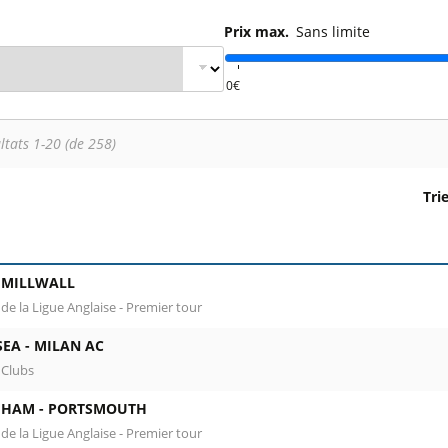
l
Billets Coupe d’Asie 2027
Prix max.
Sans limite
Billets Euro 2028
Billets Copa América
ltats 1-20 (de 258)
Tri
olonne 1 : date, horaire et stade. Colonne 2 : rencontre, com
-
MILLWALL
de la Ligue Anglaise - Premier tour
SEA -
MILAN AC
 Clubs
 HAM -
PORTSMOUTH
de la Ligue Anglaise - Premier tour