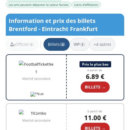
Les prix peuvent dépasser la valeur faciale
Liens d'affiliation
Information et prix des billets
Brentford - Eintracht Frankfurt
Officiel
Billets
VIP
+4 autres
0
4
1
4 résultats
Prix le plus bas
à partir de
6.89 €
Marché secondaire
BILLETS →
EUR
à partir de
11.00 €
Marché secondaire
BILLETS →