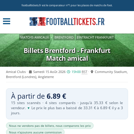
footballtickets.fr est le comparateur nº1 pour les places de matchs de foot.
MATCHS AMICAUX
»
BRENTFORD
EINTRACHT FRANKFURT
Billets Brentford - Frankfurt
Match amical
Amical Clubs
Samedi 15 Août 2026
15h00
BST
Community Stadium,
Brentford (Londres), Angleterre
À partir de
6.89 €
15 sites scannés · 4 sites comparés · jusqu'à 35.33 € selon le
vendeur.
Le prix le plus bas a baissé de 33.31 € à 6.89 € il y a 3
▼
jours.
Nous ne vendons pas de billets, nous comparons les prix
Nous n'ajoutons aucune commission