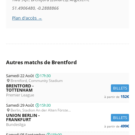
51.4906480, -0.2888866
Plan d'accès →
Autres matchs de Brentford
Samedi 22 Août
17h30
Brentford, Community Stadium
BRENTFORD -
BILLETS
TOTTENHAM
Premier League
152€
à partir de
Samedi 29 Août
15h30
Berlin, Stadion An der Alten Förste...
UNION BERLIN -
BILLETS
FRANKFURT
Bundesliga
499€
à partir de
Samedi 05 Septembre
15h00