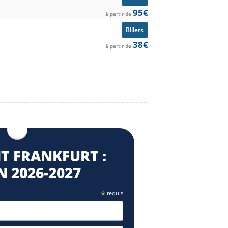
95€
à partir de
Billets
38€
à partir de
T FRANKFURT :
 2026⁠-2027
*
requis