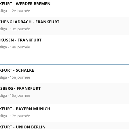
KFURT -
WERDER BREMEN
liga - 12e journée
HENGLADBACH -
FRANKFURT
liga - 13e journée
RKUSEN -
FRANKFURT
liga - 14e journée
KFURT -
SCHALKE
liga - 15e journée
RSBERG -
FRANKFURT
liga - 16e journée
KFURT -
BAYERN MUNICH
liga - 17e journée
KFURT -
UNION BERLIN