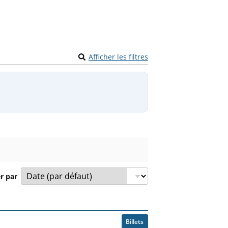
Afficher les filtres
er par
contre, compétition et prix à partir de.
Billets