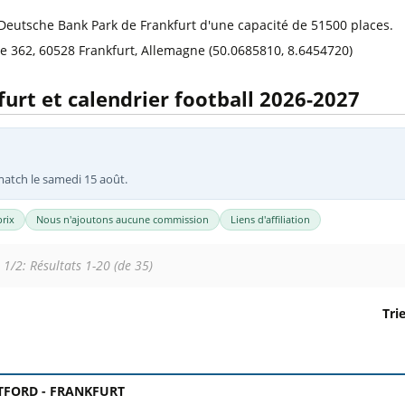
l
Billets Coupe d’Asie 2027
 Deutsche Bank Park de Frankfurt d'une capacité de 51500 places.
Billets Euro 2028
e 362, 60528 Frankfurt, Allemagne (50.0685810, 8.6454720)
Billets Copa América
furt et calendrier football 2026-2027
match le samedi 15 août.
rix
Nous n'ajoutons aucune commission
Liens d'affiliation
 1/2: Résultats 1-20 (de 35)
Tri
Frankfurt. Colonne 1 : date, horaire et stade. Colonne 2 : ren
TFORD -
FRANKFURT