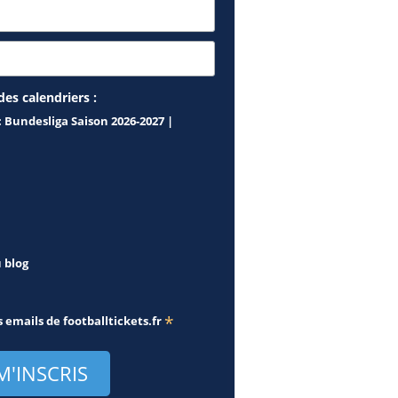
des calendriers :
 Bundesliga Saison 2026-2027 |
u blog
*
s emails de
footballtickets.fr