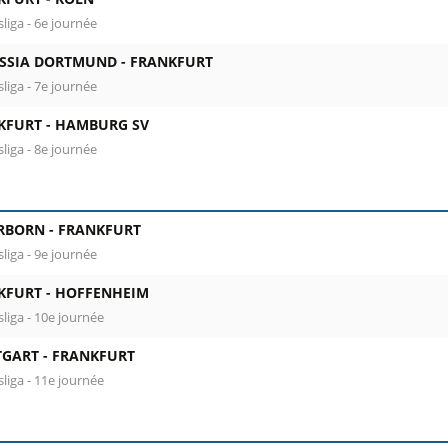
liga - 6e journée
SSIA DORTMUND -
FRANKFURT
liga - 7e journée
KFURT -
HAMBURG SV
liga - 8e journée
RBORN -
FRANKFURT
liga - 9e journée
KFURT -
HOFFENHEIM
liga - 10e journée
TGART -
FRANKFURT
liga - 11e journée