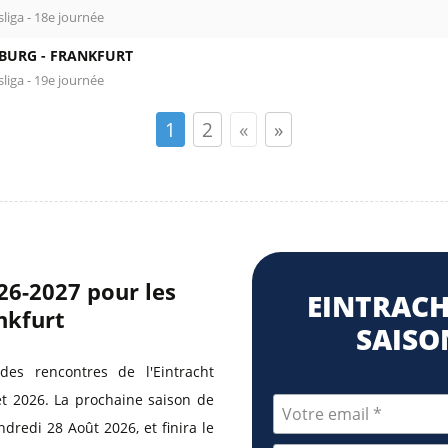
liga - 18e journée
BURG -
FRANKFURT
liga - 19e journée
1
2
«
»
026-2027 pour les
EINTRACH
nkfurt
SAISON
es rencontres de l'Eintracht
let 2026. La prochaine saison de
redi 28 Août 2026, et finira le