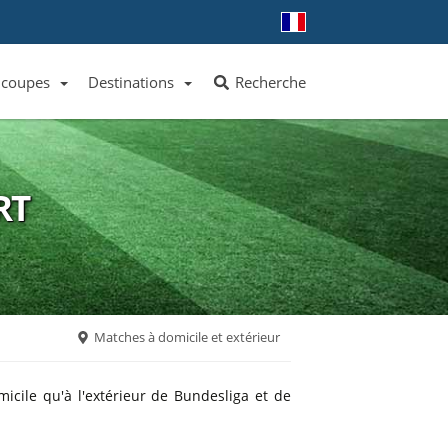
 coupes
Destinations
Recherche
Liste des clubs et équipes
Liste des ligues et coupes
Toutes les destinations
RT
Matches à domicile et extérieur
cile qu'à l'extérieur de Bundesliga et de