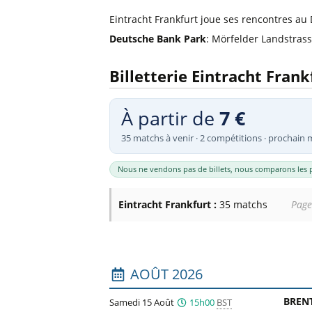
Billets Primeira Liga Portuga
Séville
Eintracht Frankfurt joue ses rencontres au
Billets Eredivisie Pays-Bas
Munich
Deutsche Bank Park
: Mörfelder Landstrass
Billets Pro League Belgique
Billets Saudi Pro League
Billetterie Eintracht Frank
À partir de
7 €
35 matchs à venir · 2 compétitions · prochain 
Nous ne vendons pas de billets, nous comparons les p
Eintracht Frankfurt :
35 matchs
Page
Liste des prochains matchs : Eintracht 
AOÛT 2026
BREN
Samedi 15 Août
15h00
BST