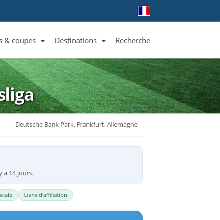
s & coupes
Destinations
Recherche
Liste des clubs et équipes
Liste des ligues et coupes
Toutes les destinations
liga
Deutsche Bank Park, Frankfurt, Allemagne
y a 14 jours.
ciale
Liens d'affiliation