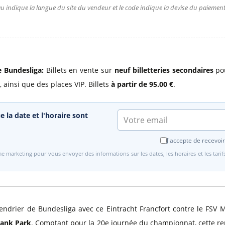
u indique la langue du site du vendeur et le code indique la devise du paiement.
e Bundesliga:
Billets en vente sur
neuf billetteries secondaires
pou
, ainsi que des places VIP. Billets
à partir de 95.00 €
.
e la date et l'horaire sont
J'accepte de recevoir
e marketing pour vous envoyer des informations sur les dates, les horaires et les tari
endrier de Bundesliga avec ce Eintracht Francfort contre le FSV 
Bank Park
. Comptant pour la 20e journée du championnat, cette renc