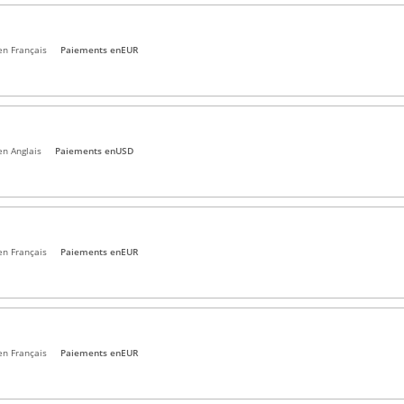
en Français
Paiements en
EUR
en Anglais
Paiements en
USD
en Français
Paiements en
EUR
en Français
Paiements en
EUR