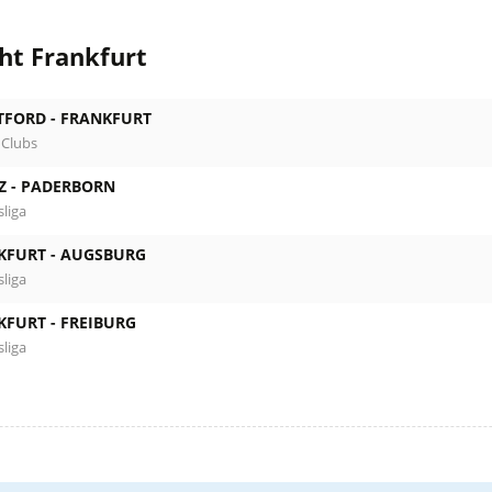
ht Frankfurt
TFORD -
FRANKFURT
 Clubs
Z -
PADERBORN
liga
KFURT -
AUGSBURG
liga
KFURT -
FREIBURG
liga