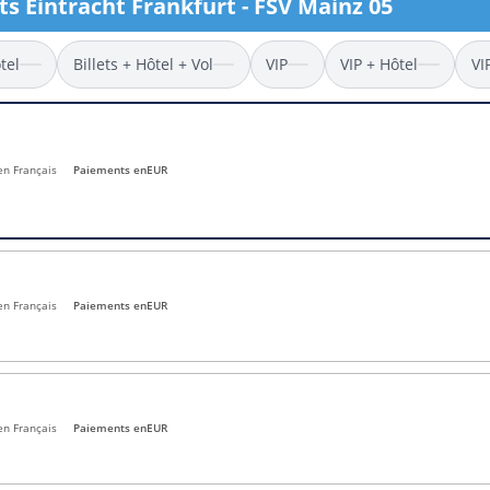
ets Eintracht Frankfurt - FSV Mainz 05
l
Billets Coupe d’Asie 2027
Billets Euro 2028
tel
Billets + Hôtel + Vol
VIP
VIP + Hôtel
VI
Billets Copa América
 en Français
Paiements en
EUR
en Français
Paiements en
EUR
en Français
Paiements en
EUR