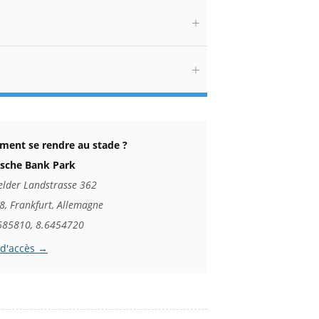
ent se rendre au stade ?
sche Bank Park
elder Landstrasse 362
, Frankfurt, Allemagne
685810, 8.6454720
 d'accès →