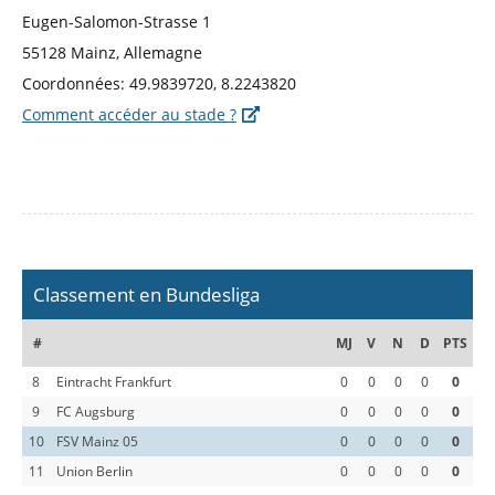
Eugen-Salomon-Strasse 1
55128 Mainz, Allemagne
Coordonnées: 49.9839720, 8.2243820
Comment accéder au stade ?
Classement en Bundesliga
#
MJ
V
N
D
PTS
8
Eintracht Frankfurt
0
0
0
0
0
9
FC Augsburg
0
0
0
0
0
10
FSV Mainz 05
0
0
0
0
0
11
Union Berlin
0
0
0
0
0