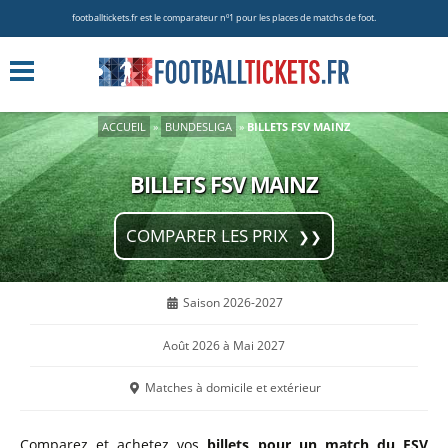
footballtickets.fr est le comparateur nº1 pour les places de matchs de foot.
ACCUEIL
»
BUNDESLIGA
»
BILLETS FSV MAINZ
BILLETS FSV MAINZ
COMPARER LES PRIX
Saison 2026-2027
Août 2026 à Mai 2027
Matches à domicile et extérieur
Comparez et achetez vos
billets pour un match du FSV