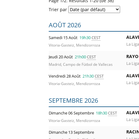
Page 1/2: Résultats 1-20 (de 38)
Trier par
Liste des prochains matchs : Alavés. Co
AOÛT 2026
ALAV
Samedi 15 Août
19h30
CEST
La Liga
Vitoria-Gasteiz, Mendizorroza
RAYO
Jeudi 20 Août
21h00
CEST
La Liga
Madrid, Campo de Fútbol de Vallecas
ALAV
Vendredi 28 Août
21h30
CEST
La Liga
Vitoria-Gasteiz, Mendizorroza
SEPTEMBRE 2026
ALAV
Dimanche 06 Septembre
18h30
CEST
La Liga
Vitoria-Gasteiz, Mendizorroza
RACI
Dimanche 13 Septembre
La Liga