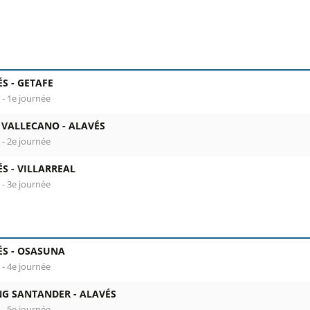
lonne 1 : date, horaire et stade. Colonne 2 : rencontre, compé
ÉS -
GETAFE
 - 1e journée
 VALLECANO -
ALAVÉS
 - 2e journée
ÉS -
VILLARREAL
 - 3e journée
ÉS -
OSASUNA
 - 4e journée
NG SANTANDER -
ALAVÉS
 - 5e journée