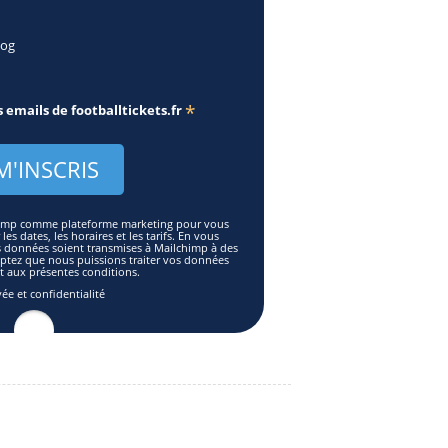
log
*
s emails de
footballtickets.fr
lchimp comme plateforme marketing pour vous
es dates, les horaires et les tarifs. En vous
s données soient transmises à Mailchimp à des
eptez que nous puissions traiter vos données
aux présentes conditions.
vée et confidentialité