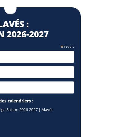
LAVÉS :
 2026⁠-2027
*
requis
des calendriers :
Liga Saison 2026-2027 | Alavés