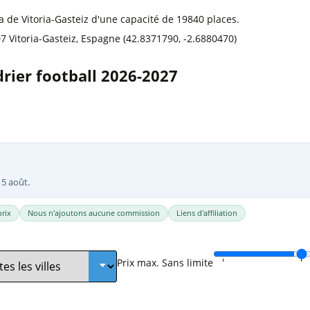
l
Billets Coupe d’Asie 2027
 de Vitoria-Gasteiz d'une capacité de 19840 places.
Billets Euro 2028
007 Vitoria-Gasteiz, Espagne (42.8371790, -2.6880470)
Billets Copa América
drier football 2026-2027
15 août.
rix
Nous n'ajoutons aucune commission
Liens d'affiliation
Prix max.
Sans limite