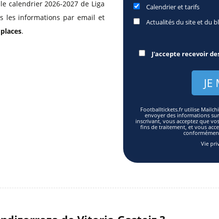
 le calendrier 2026-2027 de Liga
Calendrier et tarifs
s les informations par email et
Actualités du site et du b
 places
.
J'accepte recevoir de
Footballtickets.fr utilise Mai
envoyer des informations sur l
inscrivant, vous acceptez que vo
fins de traitement, et vous acc
conformément 
Vie pri