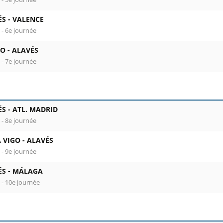
ÉS -
VALENCE
 - 6e journée
O -
ALAVÉS
 - 7e journée
ÉS -
ATL. MADRID
 - 8e journée
 VIGO -
ALAVÉS
 - 9e journée
ÉS -
MÁLAGA
 - 10e journée