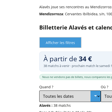
Billets Primeira Liga Portuga
Séville
Alavés joue ses rencontres au Mendizorroza
Billets Eredivisie Pays-Bas
Munich
Mendizorroza
: Cervantes Ibilbidea, s/n, 1
Billets Pro League Belgique
Billets Saudi Pro League
Billetterie Alavés et calen
Afficher les filtres
À partir de
34 €
38 matchs à venir · prochain match le samedi 
Nous ne vendons pas de billets, nous comparons les p
Quand ?
Où ?
Alavés :
38 matchs