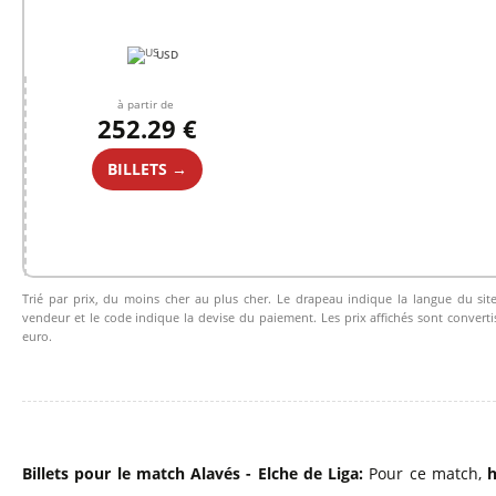
USD
à partir de
252.29 €
BILLETS →
Trié par prix, du moins cher au plus cher. Le drapeau indique la langue du sit
vendeur et le code indique la devise du paiement. Les prix affichés sont converti
euro.
Billets pour le match Alavés - Elche de Liga:
Pour ce match,
h