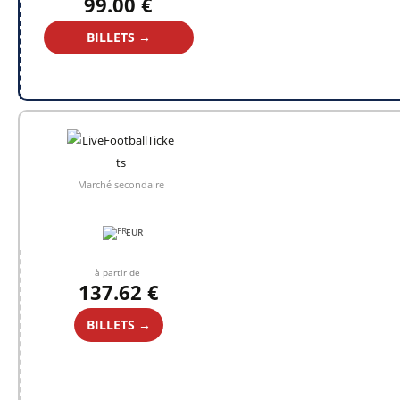
99.00 €
BILLETS →
Marché secondaire
EUR
à partir de
137.62 €
BILLETS →