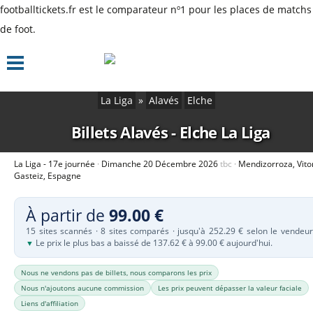
footballtickets.fr est le comparateur nº1 pour les places de matchs
de foot.
La Liga
»
Alavés
Elche
Billets Alavés - Elche
La Liga
La Liga - 17e journée
Dimanche 20 Décembre 2026
tbc
Mendizorroza, Vito
Gasteiz, Espagne
À partir de
99.00 €
15 sites scannés · 8 sites comparés · jusqu'à 252.29 € selon le vendeur
Le prix le plus bas a baissé de 137.62 € à 99.00 € aujourd'hui.
▼
Nous ne vendons pas de billets, nous comparons les prix
Nous n'ajoutons aucune commission
Les prix peuvent dépasser la valeur faciale
Liens d'affiliation