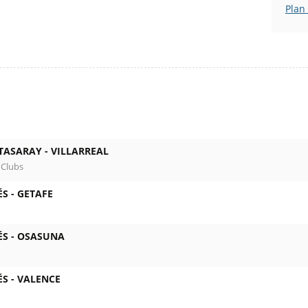
Plan
TASARAY -
VILLARREAL
 Clubs
ÉS -
GETAFE
ÉS -
OSASUNA
ÉS -
VALENCE