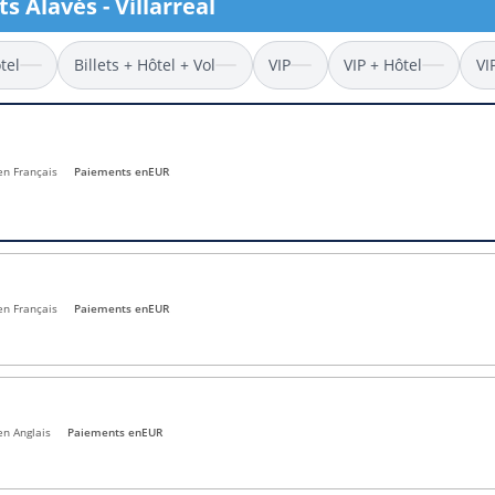
s Alavés - Villarreal
l
Billets Coupe d’Asie 2027
Billets Euro 2028
tel
Billets + Hôtel + Vol
VIP
VIP + Hôtel
VI
Billets Copa América
 en Français
Paiements en
EUR
en Français
Paiements en
EUR
en Anglais
Paiements en
EUR