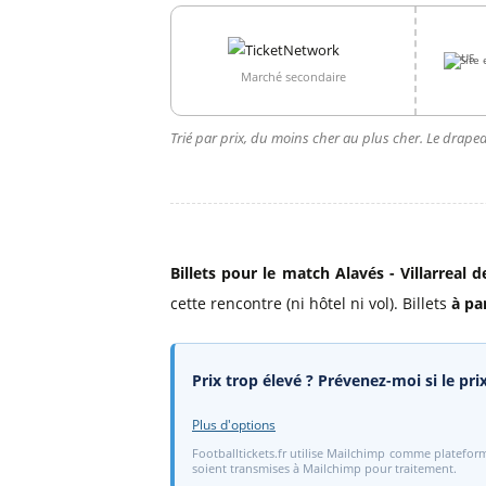
Site 
Marché secondaire
Trié par prix, du moins cher au plus cher. Le drapea
Billets pour le match Alavés - Villarreal d
cette rencontre (ni hôtel ni vol). Billets
à pa
Prix trop élevé ? Prévenez-moi si le pr
Plus d'options
Footballtickets.fr utilise Mailchimp comme plateform
soient transmises à Mailchimp pour traitement.