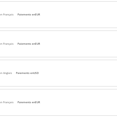
en Français
Paiements en
EUR
en Français
Paiements en
EUR
en Anglais
Paiements en
USD
en Français
Paiements en
EUR