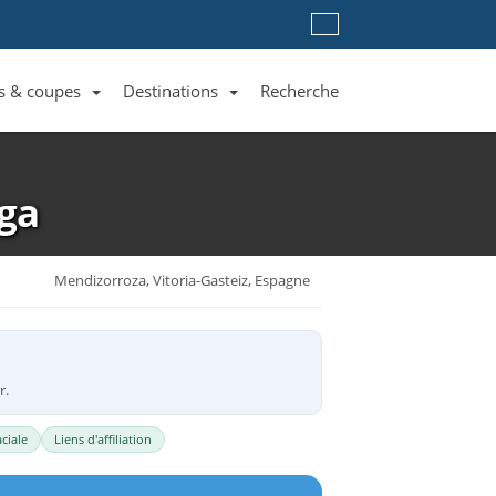
s & coupes
Destinations
Recherche
Liste des clubs et équipes
Liste des ligues et coupes
Toutes les destinations
iga
Mendizorroza, Vitoria-Gasteiz, Espagne
r.
ciale
Liens d'affiliation