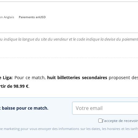
en Anglais
Paiements en
USD
u indique la langue du site du vendeur et le code indique la devise du paiement.
e Liga:
Pour ce match,
huit billetteries secondaires
proposent des
rtir de 98.99 €
.
ix baisse pour ce match.
J'accepte de recevoir
e marketing pour vous envoyer des informations sur les dates, les horaires et les tari