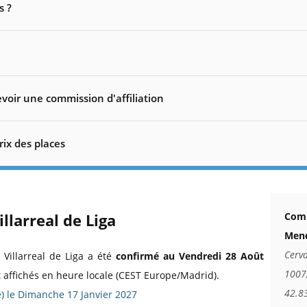
s ?
voir une commission d'affiliation
rix des places
illarreal de Liga
Comm
Mend
Cerva
 Villarreal de Liga a été
confirmé au Vendredi 28 Août
1007,
t affichés en heure locale (CEST Europe/Madrid).
42.8
ée) le Dimanche 17 Janvier 2027