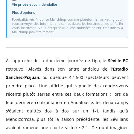
Vie privée et confidentialité
Plus d'options
Footballtickets.fr utilise Mailchimp comme plateforme marketing pour
vous envoyer des informations sur les dates, les horaires et les tarifs. En
vous inscrivant, vous acceptez que vos données soient transmises à
Mailchimp pour traitement.
À l'approche de la douzième journée de Liga, le
Séville FC
retrouve l'Alavés dans son antre andalou de l'
Estadio
Sánchez-Pizjuán
, où quelque 42 500 spectateurs peuvent
prendre place. Une affiche qui rappelle des rendez-vous
récents plutôt serrés entre ces deux formations : lors de
leur dernière confrontation en Andalousie, les deux camps
s'étaient quittés dos à dos sur un 1-1, tandis qu'à
Mendizorroza, plus tôt la saison précédente, les Sévillans
avaient ramené une courte victoire 2-1. De quoi imaginer