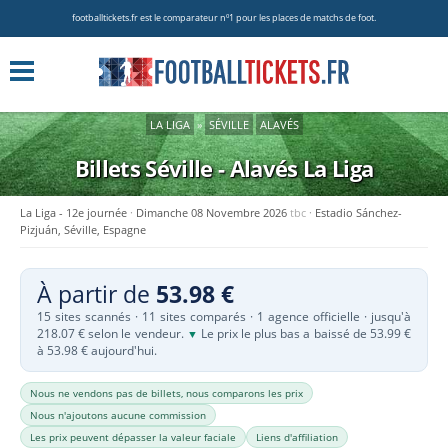
footballtickets.fr est le comparateur nº1 pour les places de matchs de foot.
LA LIGA
»
SÉVILLE
ALAVÉS
Billets Séville - Alavés
La Liga
La Liga - 12e journée
Dimanche 08 Novembre 2026
tbc
Estadio Sánchez-
Pizjuán, Séville, Espagne
À partir de
53.98 €
15 sites scannés · 11 sites comparés · 1 agence officielle · jusqu'à
218.07 € selon le vendeur.
Le prix le plus bas a baissé de 53.99 €
▼
à 53.98 € aujourd'hui.
Nous ne vendons pas de billets, nous comparons les prix
Nous n'ajoutons aucune commission
Les prix peuvent dépasser la valeur faciale
Liens d'affiliation