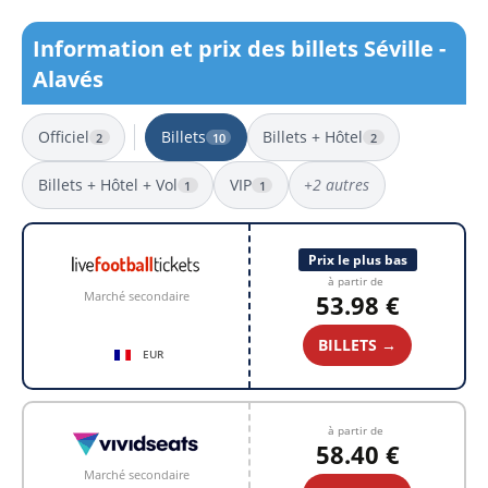
Information et prix des billets Séville -
Alavés
Officiel
Billets
Billets + Hôtel
2
10
2
Billets + Hôtel + Vol
VIP
+2 autres
1
1
10 résultats
Prix le plus bas
à partir de
Marché secondaire
53.98 €
BILLETS →
EUR
à partir de
58.40 €
Marché secondaire