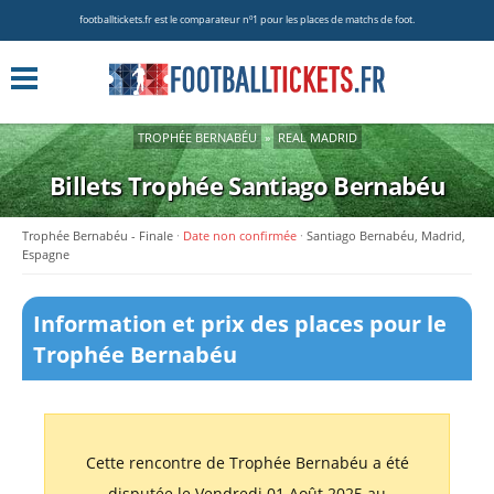
footballtickets.fr est le comparateur nº1 pour les places de matchs de foot.
TROPHÉE BERNABÉU
»
REAL MADRID
Billets Trophée Santiago Bernabéu
Trophée Bernabéu - Finale
Date non confirmée
Santiago Bernabéu, Madrid,
Espagne
Information et prix des places pour le
Trophée Bernabéu
Cette rencontre de Trophée Bernabéu a été
disputée le Vendredi 01 Août 2025 au