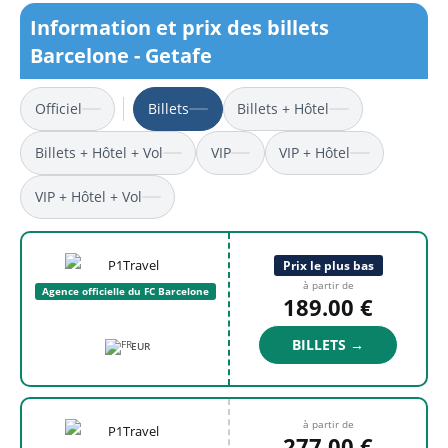
Information et prix des billets
Barcelone - Getafe
Officiel
Billets
Billets + Hôtel
Billets + Hôtel + Vol
VIP
VIP + Hôtel
VIP + Hôtel + Vol
Prix le plus bas
à partir de
Agence officielle du FC Barcelone
189.00 €
BILLETS →
EUR
à partir de
277.00 €