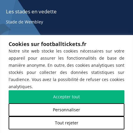
Les stades en vedette
Stade de Wembley
Cookies sur footballtickets.fr
Notre site web stocke les cookies nécessaires sur votre
appareil pour assurer les fonctionnalités de base de
manière anonyme. En outre, des cookies analytiques sont
stockés pour collecter des données statistiques sur
ETTS 365 SL, Rambla de Catalunya 38, 8, 1, 08007 Barcelone, Espagne |
l'audience. Vous avez la possibilité de refuser ces cookies
CIF : ES-B43945534
analytiques.
Partenaires de l'
US Changé 53 💙
et de l'
US Bretons de Paris 🤍
Accepter tout
Personnaliser
𝕏
Tout rejeter