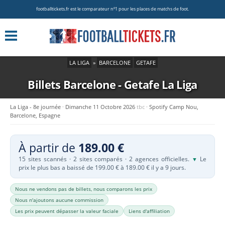
footballtickets.fr est le comparateur nº1 pour les places de matchs de foot.
LA LIGA
»
BARCELONE
GETAFE
Billets Barcelone - Getafe
La Liga
La Liga - 8e journée
Dimanche 11 Octobre 2026
tbc
Spotify Camp Nou,
Barcelone, Espagne
À partir de
189.00 €
15 sites scannés · 2 sites comparés · 2 agences officielles.
Le
▼
prix le plus bas a baissé de 199.00 € à 189.00 € il y a 9 jours.
Nous ne vendons pas de billets, nous comparons les prix
Nous n'ajoutons aucune commission
Les prix peuvent dépasser la valeur faciale
Liens d'affiliation