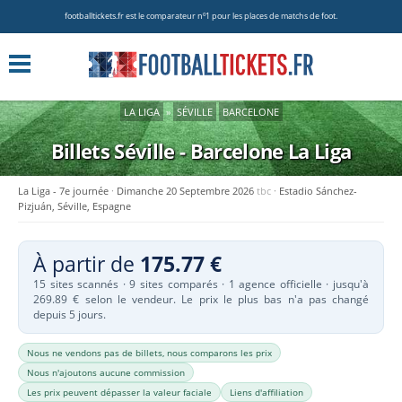
footballtickets.fr est le comparateur nº1 pour les places de matchs de foot.
LA LIGA
»
SÉVILLE
BARCELONE
Billets Séville - Barcelone
La Liga
La Liga - 7e journée
Dimanche 20 Septembre 2026
tbc
Estadio Sánchez-
Pizjuán, Séville, Espagne
À partir de
175.77 €
15 sites scannés · 9 sites comparés · 1 agence officielle · jusqu'à
269.89 € selon le vendeur. Le prix le plus bas n'a pas changé
depuis 5 jours.
Nous ne vendons pas de billets, nous comparons les prix
Nous n'ajoutons aucune commission
Les prix peuvent dépasser la valeur faciale
Liens d'affiliation