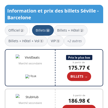
Information et prix des billets Séville -
Barcelone
Officiel
Billets
Billets + Hôtel
2
8
2
Billets + Hôtel + Vol
VIP
+2 autres
1
1
8 résultats
Prix le plus bas
à partir de
Marché secondaire
175.77 €
BILLETS →
EUR
à partir de
186.98 €
Marché secondaire