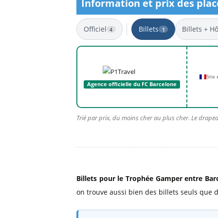
Information et prix des pla
Billets Primeira Liga Portuga
Séville
Billets Eredivisie Pays-Bas
Munich
Officiel
Billets
Billets + Hô
4
1
Billets Pro League Belgique
Billets Saudi Pro League
1 résultat
Site
Agence officielle du FC Barcelone
Trié par prix, du moins cher au plus cher. Le drapea
Billets pour le Trophée Gamper entre Barc
on trouve aussi bien des billets seuls que d