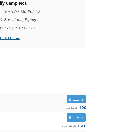
ify Camp Nou
r Aristides Maillol, 12
8, Barcelone, Espagne
810610, 2.1231720
 d'accès →
BILLETS
19€
à partir de
BILLETS
161€
à partir de