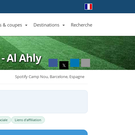
s & coupes
Destinations
Recherche
Liste des clubs et équipes
Liste des ligues et coupes
Toutes les destinations
- Al Ahly
𝕏
Spotify Camp Nou, Barcelone, Espagne
ciale
Liens d'affiliation