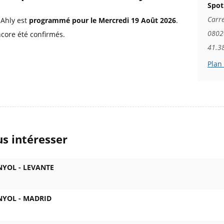
Spot
Carre
 Ahly est
programmé pour le Mercredi 19 Août 2026
.
0802
ncore été confirmés.
41.3
Plan
s intéresser
NYOL -
LEVANTE
NYOL -
MADRID