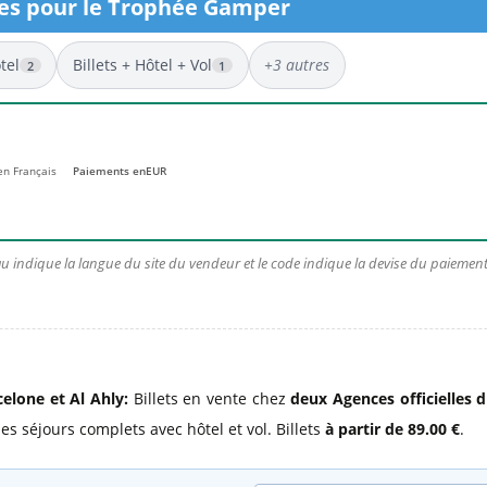
ces pour le Trophée Gamper
l
Billets Coupe d’Asie 2027
Billets Euro 2028
tel
Billets + Hôtel + Vol
+3 autres
2
1
Billets Copa América
 en Français
Paiements en
EUR
u indique la langue du site du vendeur et le code indique la devise du paiement.
elone et Al Ahly:
Billets en vente chez
deux Agences officielles 
es séjours complets avec hôtel et vol. Billets
à partir de 89.00 €
.