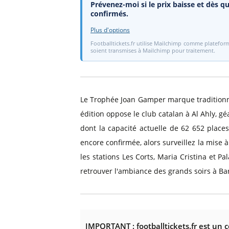
Prévenez-moi si le prix baisse et dès qu
confirmés.
Plus d'options
Footballtickets.fr utilise Mailchimp comme plateform
soient transmises à Mailchimp pour traitement.
Le Trophée Joan Gamper marque traditionnel
édition oppose le club catalan à Al Ahly, g
dont la capacité actuelle de 62 652 places
encore confirmée, alors surveillez la mise à
les stations Les Corts, Maria Cristina et P
retrouver l'ambiance des grands soirs à Ba
IMPORTANT : footballtickets.fr est un 