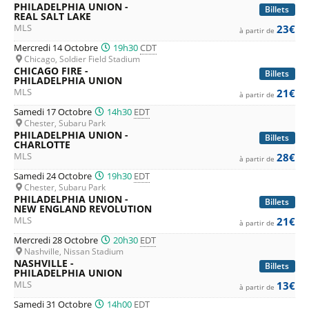
PHILADELPHIA UNION -
Billets
REAL SALT LAKE
MLS
23€
à partir de
Mercredi 14 Octobre
19h30
CDT
Chicago, Soldier Field Stadium
CHICAGO FIRE -
Billets
PHILADELPHIA UNION
MLS
21€
à partir de
Samedi 17 Octobre
14h30
EDT
Chester, Subaru Park
PHILADELPHIA UNION -
Billets
CHARLOTTE
MLS
28€
à partir de
Samedi 24 Octobre
19h30
EDT
Chester, Subaru Park
PHILADELPHIA UNION -
Billets
NEW ENGLAND REVOLUTION
MLS
21€
à partir de
Mercredi 28 Octobre
20h30
EDT
Nashville, Nissan Stadium
NASHVILLE -
Billets
PHILADELPHIA UNION
MLS
13€
à partir de
Samedi 31 Octobre
14h00
EDT