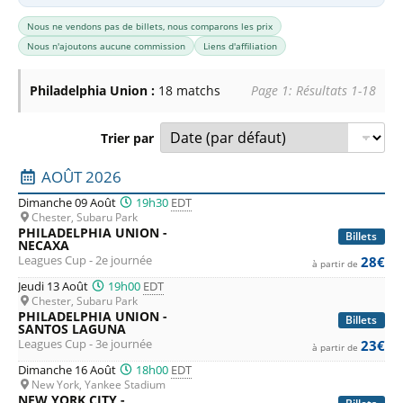
Nous ne vendons pas de billets, nous comparons les prix
Nous n'ajoutons aucune commission
Liens d'affiliation
Philadelphia Union :
18 matchs
Page 1: Résultats 1-18
Trier par
Liste des prochains matchs : Philadelphia Union. Colonne 1
AOÛT 2026
Dimanche 09 Août
19h30
EDT
Chester, Subaru Park
PHILADELPHIA UNION -
Billets
NECAXA
Leagues Cup - 2e journée
28€
à partir de
Jeudi 13 Août
19h00
EDT
Chester, Subaru Park
PHILADELPHIA UNION -
Billets
SANTOS LAGUNA
Leagues Cup - 3e journée
23€
à partir de
Dimanche 16 Août
18h00
EDT
New York, Yankee Stadium
NEW YORK CITY -