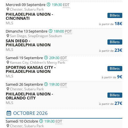
Mercredi 09 Septembre
19h30
EDT
Chester, Subaru Park
PHILADELPHIA UNION -
Billets
CINCINNATI
MLS
18€
à partir de
Dimanche 13 Septembre
18h00
PDT
San Diego, SnapDragon Stadium
SAN DIEGO -
Billets
PHILADELPHIA UNION
MLS
23€
à partir de
Samedi 19 Septembre
20h30
EDT
Kansas City, Children's Mercy Park
SPORTING KANSAS CITY -
Billets
PHILADELPHIA UNION
MLS
9€
à partir de
Samedi 26 Septembre
19h30
EDT
Chester, Subaru Park
PHILADELPHIA UNION -
Billets
ORLANDO CITY
MLS
27€
à partir de
OCTOBRE 2026
Samedi 10 Octobre
19h30
EDT
Chester, Subaru Park