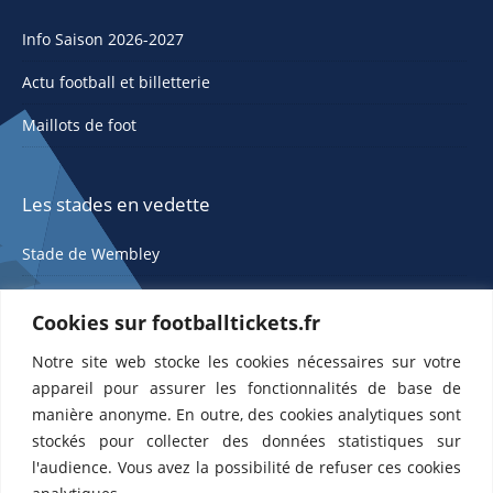
Info Saison 2026-2027
Actu football et billetterie
Maillots de foot
Les stades en vedette
Stade de Wembley
Cookies sur footballtickets.fr
Notre site web stocke les cookies nécessaires sur votre
appareil pour assurer les fonctionnalités de base de
manière anonyme. En outre, des cookies analytiques sont
stockés pour collecter des données statistiques sur
ETTS 365 SL, Rambla de Catalunya 38, 8, 1, 08007 Barcelone, Espagne |
l'audience. Vous avez la possibilité de refuser ces cookies
CIF : ES-B43945534