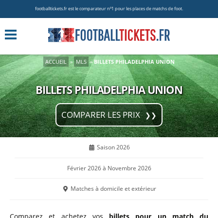
footballtickets.fr est le comparateur nº1 pour les places de matchs de foot.
ACCUEIL
»
MLS
»
BILLETS PHILADELPHIA UNION
BILLETS PHILADELPHIA UNION
COMPARER LES PRIX
Saison 2026
Février 2026 à Novembre 2026
Matches à domicile et extérieur
Comparez et achetez vos
billets pour un match du