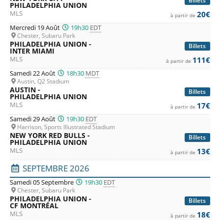
Billets
PHILADELPHIA UNION
MLS
20€
à partir de
Mercredi 19 Août
19h30
EDT
Chester, Subaru Park
PHILADELPHIA UNION -
Billets
INTER MIAMI
MLS
111€
à partir de
Samedi 22 Août
18h30
MDT
Austin, Q2 Stadium
AUSTIN -
Billets
PHILADELPHIA UNION
MLS
17€
à partir de
Samedi 29 Août
19h30
EDT
Harrison, Sports Illustrated Stadium
NEW YORK RED BULLS -
Billets
PHILADELPHIA UNION
MLS
13€
à partir de
SEPTEMBRE 2026
Samedi 05 Septembre
19h30
EDT
Chester, Subaru Park
PHILADELPHIA UNION -
Billets
CF MONTRÉAL
MLS
18€
à partir de