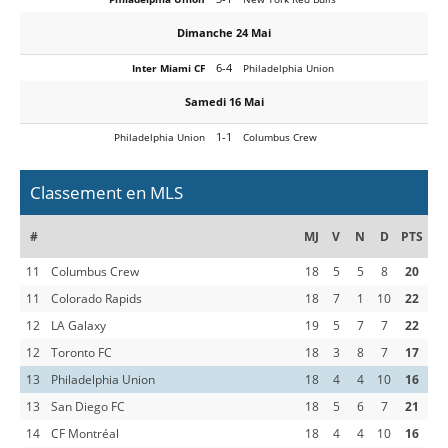
Dimanche 24 Mai
6-4
Inter Miami CF
Philadelphia Union
Samedi 16 Mai
1-1
Philadelphia Union
Columbus Crew
Classement en MLS
#
MJ
V
N
D
PTS
11
Columbus Crew
18
5
5
8
20
11
Colorado Rapids
18
7
1
10
22
12
LA Galaxy
19
5
7
7
22
12
Toronto FC
18
3
8
7
17
13
Philadelphia Union
18
4
4
10
16
13
San Diego FC
18
5
6
7
21
14
CF Montréal
18
4
4
10
16