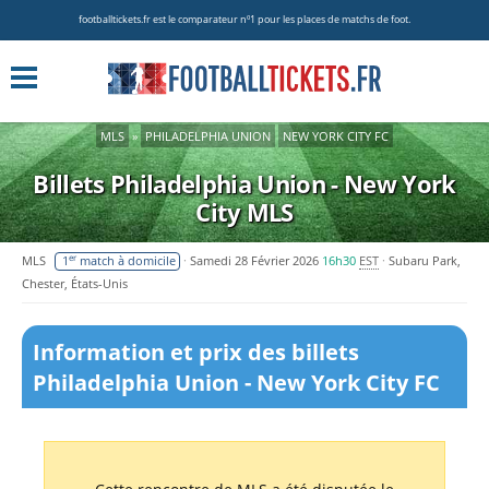
footballtickets.fr est le comparateur nº1 pour les places de matchs de foot.
MLS
»
PHILADELPHIA UNION
NEW YORK CITY FC
Billets Philadelphia Union - New York
City
MLS
er
MLS
1
match à domicile
Samedi 28 Février 2026
16h30
EST
Subaru Park,
Chester, États-Unis
Information et prix des billets
Philadelphia Union - New York City FC