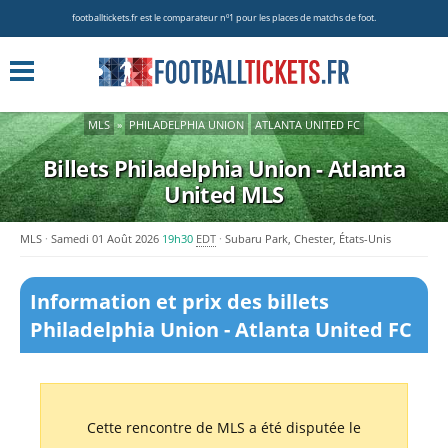
footballtickets.fr est le comparateur nº1 pour les places de matchs de foot.
MLS
»
PHILADELPHIA UNION
ATLANTA UNITED FC
Billets Philadelphia Union - Atlanta
United
MLS
MLS
Samedi 01 Août 2026
19h30
EDT
Subaru Park, Chester, États-Unis
Information et prix des billets
Philadelphia Union - Atlanta United FC
Cette rencontre de MLS a été disputée le