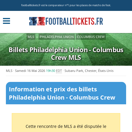
footballtickets.fr est le comparateur nº1 pour les places de matchs de foot.
MLS
»
PHILADELPHIA UNION
COLUMBUS CREW
Billets Philadelphia Union - Columbus
Crew
MLS
MLS
Samedi 16 Mai 2026
19h30
EDT
Subaru Park, Chester, États-Unis
Information et prix des billets
Philadelphia Union - Columbus Crew
Cette rencontre de MLS a été disputée le