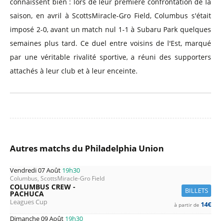
connaissent bien : lors de leur première confrontation de la
saison, en avril à ScottsMiracle-Gro Field, Columbus s'était
imposé 2-0, avant un match nul 1-1 à Subaru Park quelques
semaines plus tard. Ce duel entre voisins de l'Est, marqué
par une véritable rivalité sportive, a réuni des supporters
attachés à leur club et à leur enceinte.
Autres matchs du Philadelphia Union
Vendredi 07 Août
19h30
Columbus, ScottsMiracle-Gro Field
COLUMBUS CREW -
BILLETS
PACHUCA
Leagues Cup
14€
à partir de
Dimanche 09 Août
19h30