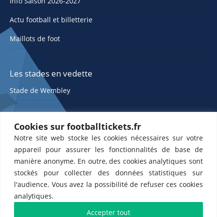
Info Saison 2026-2027
Actu football et billetterie
Maillots de foot
Les stades en vedette
Stade de Wembley
Cookies sur footballtickets.fr
Notre site web stocke les cookies nécessaires sur votre
appareil pour assurer les fonctionnalités de base de
manière anonyme. En outre, des cookies analytiques sont
stockés pour collecter des données statistiques sur
ETTS 365 SL, Rambla de Catalunya 38, 8, 1, 08007 Barcelone, Espagne |
l'audience. Vous avez la possibilité de refuser ces cookies
CIF : ES-B43945534
analytiques.
Partenaires de l'
US Changé 53 💙
et de l'
US Bretons de Paris 🤍
Accepter tout