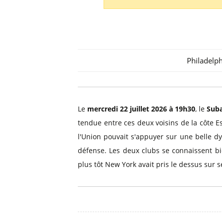
Billets Primeira Liga Portuga
Séville
Billets Eredivisie Pays-Bas
Munich
Billets Pro League Belgique
Billets Saudi Pro League
Philadelp
Le
mercredi 22 juillet 2026 à 19h30
, le
Suba
tendue entre ces deux voisins de la côte 
l'Union pouvait s'appuyer sur une belle dy
défense. Les deux clubs se connaissent bien
plus tôt New York avait pris le dessus sur 