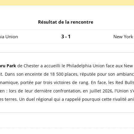
l
Billets Coupe d’Asie 2027
Billets Euro 2028
Billets Copa América
Résultat de la rencontre
3 - 1
hia Union
New York 
ru Park
de Chester a accueilli le Philadelphia Union face aux New 
Est. Dans son enceinte de 18 500 places, réputée pour son ambian
namique, portée par trois victoires de rang. En face, les Red Bull
 : lors de leur dernière confrontation, en juillet 2026, l'Union s
ses terres. Un duel régional qui a rappelé pourquoi cette rivalité