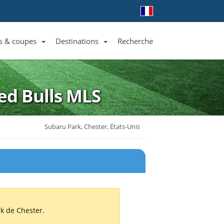
s & coupes
Destinations
Recherche
Liste des clubs et équipes
Liste des ligues et coupes
Toutes les destinations
ed Bulls
MLS
Subaru Park, Chester, États-Unis
rk de Chester.