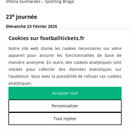
Vitória Guimarães – Sporting Braga
e
23
journée
Dimanche 23 Février 2025
AVS – Sporting Portugal
Cookies sur footballtickets.fr
Benfica – Boavista
Notre site web stocke les cookies nécessaires sur votre
Casa Pia – Gil Vicente
appareil pour assurer les fonctionnalités de base de
CF Estrela – Santa Clara
manière anonyme. En outre, des cookies analytiques sont
Estoril – Rio Ave
stockés pour collecter des données statistiques sur
Famalicão – Moreirense
l'audience. Vous avez la possibilité de refuser ces cookies
analytiques.
FC Arouca – SC Farense
FC Porto – Vitória Guimarães
Accepter tout
Sporting Braga – CD Nacional
Personnaliser
e
24
journée
Tout rejeter
Dimanche 02 Mars 2025