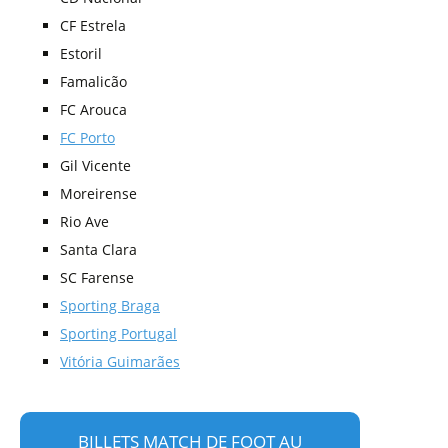
CF Estrela
Estoril
Famalicão
FC Arouca
FC Porto
Gil Vicente
Moreirense
Rio Ave
Santa Clara
SC Farense
Sporting Braga
Sporting Portugal
Vitória Guimarães
BILLETS MATCH DE FOOT AU