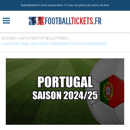
footballtickets.fr est le comparateur nº1 pour les places de matchs de foot.
ACCUEIL
»
ACTU FOOT ET BILLETTERIE
»
LIGA PORTUGAL 2024-2025: CONFIRMATION DU CALENDRIER