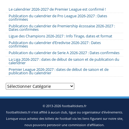
Le calendrier 2026-2027 de Premier League est confirmé !
Publication du calendrier de Pro League 2026-2027 : Dates
confirmées
Publication du calendrier de Premiership écossaise 2026-2027 :
Dates confirmées
Ligue des Champions 2026-2027 : Info Tirage, dates et format
Publication du calendrier d’Eredivise 2026-2027 : Dates
confirmées
Publication du calendrier de Serie A 2026-2027 : Dates confirmées
La Liga 2026-2027 : dates de début de saison et de publication du
calendrier
Premier League 2026-2027 : dates de début de saison et de
publication du calendrier
Catégories
© 2013-2026 footballtickets.fr
footballtickets.fr n'est affilié à aucun club, ligue ou organisateur d'événements.
Lorsque vous achetez des billets de football via les liens figurant sur notre site,
nous pouvons percevoir une commission d'affiliation.