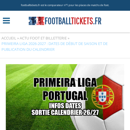
footballtickets.fr est le comparateur nº1 pour les places de matchs de foot.
ACCUEIL
»
ACTU FOOT ET BILLETTERIE
»
PRIMEIRA LIGA 2026-2027 : DATES DE DÉBUT DE SAISON ET DE
PUBLICATION DU CALENDRIER