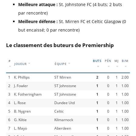
Meilleure attaque :
St. Johnstone FC (4 buts; 2 buts
par rencontre)
Meilleure défense :
St. Mirren FC et Celtic Glasgow (0
but encaissé; 0 par rencontre)
Le classement des buteurs de Premiership
#
BUTS
PÉN
MJ
B/M
JOUEUR
ÉQUIPE
1
K. Phillips
ST Mirren
2
0
1
2.00
2
J. Fowler
ST Johnstone
1
0
1
1.00
3
K. Fotheringham
ST Johnstone
1
0
1
1.00
4
L. Rose
Dundee Utd
1
0
1
1.00
5
B. Nygren
Celtic
1
0
1
1.00
6
G. Kiltie
Kilmarnock
1
0
1
1.00
7
L. Mayo
Aberdeen
1
0
1
1.00