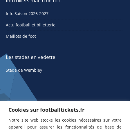
Info billets match de foot
Info Saison 2026-2027
Actu football et billetterie
Maillots de foot
Les stades en vedette
Stade de Wembley
Cookies sur footballtickets.fr
Notre site web stocke les cookies nécessaires sur votre
ETTS 365 SL, Rambla de Catalunya 38, 8, 1, 08007 Barcelone, Espagne |
appareil pour assurer les fonctionnalités de base de
CIF : ES-B43945534