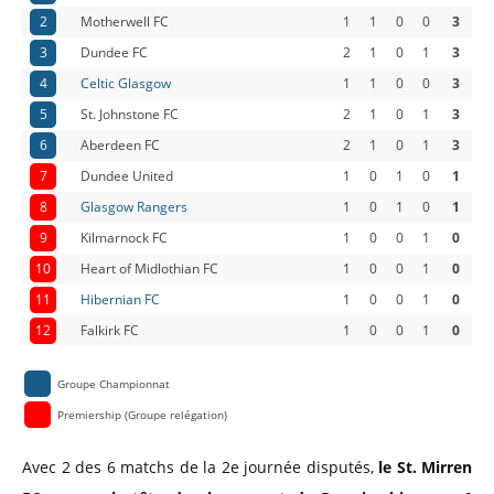
2
Motherwell FC
1
1
0
0
3
3
Dundee FC
2
1
0
1
3
4
Celtic Glasgow
1
1
0
0
3
5
St. Johnstone FC
2
1
0
1
3
6
Aberdeen FC
2
1
0
1
3
7
Dundee United
1
0
1
0
1
8
Glasgow Rangers
1
0
1
0
1
9
Kilmarnock FC
1
0
0
1
0
10
Heart of Midlothian FC
1
0
0
1
0
11
Hibernian FC
1
0
0
1
0
12
Falkirk FC
1
0
0
1
0
Groupe Championnat
Premiership (Groupe relégation)
Avec 2 des 6 matchs de la 2e journée disputés,
le St. Mirren