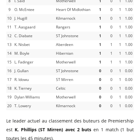
8
I. Said
Motherwell
1
0
1
1.00
9
O. McEntee
Heart Of Midlothian
1
0
1
1.00
10
J. Hugill
Kilmarnock
1
0
1
1.00
11
T. Aasgaard
Rangers
1
0
1
1.00
12
C. Diabate
ST Johnstone
1
0
1
1.00
13
K. Nisbet
Aberdeen
1
1
1
1.00
14
M. Boyle
Hibernian
1
1
1
1.00
15
L. Fadinger
Motherwell
1
1
1
1.00
16
J. Gullan
ST Johnstone
0
0
1
0.00
17
R. Idowu
ST Mirren
0
0
1
0.00
18
K. Tierney
Celtic
0
0
1
0.00
19
Dylan Williams
Motherwell
0
0
1
0.00
20
T. Lowery
Kilmarnock
0
0
1
0.00
Le leader actuel au classement des buteurs de Premiership
est
K. Phillips (ST Mirren) avec 2 buts
en 1 match (1 but
toutes les 45 minutes).