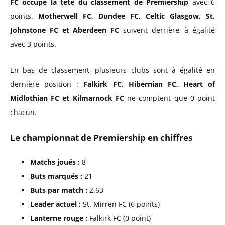
FC occupe la tête du classement de Premiership
avec 6
points.
Motherwell FC, Dundee FC, Celtic Glasgow, St.
Johnstone FC et Aberdeen FC
suivent derrière, à égalité
avec 3 points.
En bas de classement, plusieurs clubs sont à égalité en
dernière position :
Falkirk FC, Hibernian FC, Heart of
Midlothian FC et Kilmarnock FC
ne comptent que 0 point
chacun.
Le championnat de Premiership en chiffres
Matchs joués :
8
Buts marqués :
21
Buts par match :
2.63
Leader actuel :
St. Mirren FC (6 points)
Lanterne rouge :
Falkirk FC (0 point)