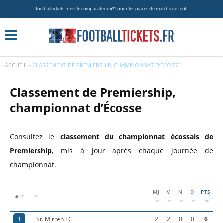
footballtickets.fr est le comparateur nº1 pour les places de matchs de foot.
ACCUEIL
»
CLASSEMENT DE PREMIERSHIP, CHAMPIONNAT D’ÉCOSSE
Classement de Premiership,
championnat d’Écosse
Consultez le
classement du championnat écossais de
Premiership
, mis à jour après chaque journée de
championnat.
MJ
V
N
D
PTS
#
1
St. Mirren FC
2
2
0
0
6