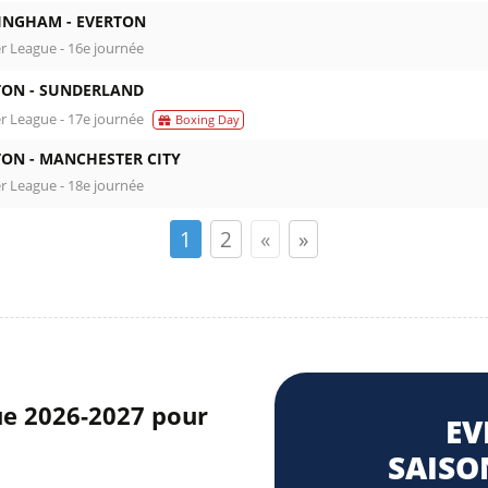
INGHAM -
EVERTON
r League - 16e journée
TON -
SUNDERLAND
r League - 17e journée
Boxing Day
TON -
MANCHESTER CITY
r League - 18e journée
1
2
«
»
gue 2026-2027 pour
EV
SAISON