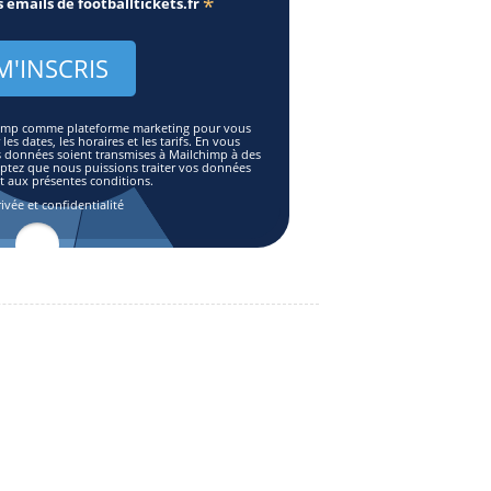
*
s emails de
footballtickets.fr
lchimp comme plateforme marketing pour vous
es dates, les horaires et les tarifs. En vous
s données soient transmises à Mailchimp à des
eptez que nous puissions traiter vos données
aux présentes conditions.
ivée et confidentialité