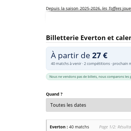
Billets Primeira Liga Portuga
Séville
Depuis la saison 2025-2026,
les Toffees
joue
Billets Eredivisie Pays-Bas
Munich
places. Adieu donc au vétuste mais charma
Billets Pro League Belgique
Billets Saudi Pro League
Hill Dickinson Stadium : Bramley-Moore Doc
Billetterie Everton et cal
À partir de
27 €
40 matchs à venir · 2 compétitions · prochain 
Nous ne vendons pas de billets, nous comparons les p
Quand ?
Everton :
40 matchs
Page 1/2: Résulta