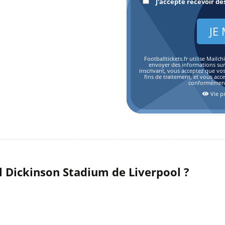
J'accepte recevoir de
Footballtickets.fr utilise Mai
envoyer des informations sur l
inscrivant, vous acceptez que vo
fins de traitement, et vous acc
conformément 
Vie pr
 Dickinson Stadium de Liverpool ?