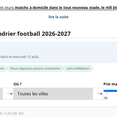
l
Billets Coupe d’Asie 2027
nt leurs
matchs à domicile dans le tout nouveau stade, le Hill 
Billets Euro 2028
nt Goodison Park, stade emblématique et historique de l'Angleterr
lire la suite
Billets Copa América
k, L5 9SR Liverpool, Angleterre (53.4249614, -3.0027582)
endrier football 2026-2027
match le mercredi 12 août.
rix
Nous n'ajoutons aucune commission
Liens d'affiliation
Où ?
Prix ma
ts 1-20 (de 40)