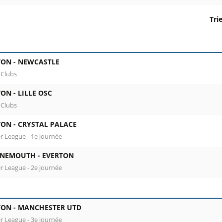
Tri
olonne 1 : date, horaire et stade. Colonne 2 : rencontre, com
TON -
NEWCASTLE
 Clubs
TON -
LILLE OSC
 Clubs
TON -
CRYSTAL PALACE
r League - 1e journée
NEMOUTH -
EVERTON
r League - 2e journée
TON -
MANCHESTER UTD
r League - 3e journée