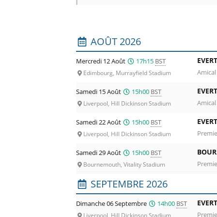
Liste des prochains matchs : Everton. C
AOÛT 2026
EVER
Mercredi 12 Août
17h15
BST
Amical
Edimbourg, Murrayfield Stadium
EVER
Samedi 15 Août
15h00
BST
Amical
Liverpool, Hill Dickinson Stadium
EVER
Samedi 22 Août
15h00
BST
Premie
Liverpool, Hill Dickinson Stadium
BOUR
Samedi 29 Août
15h00
BST
Premie
Bournemouth, Vitality Stadium
SEPTEMBRE 2026
EVER
Dimanche 06 Septembre
14h00
BST
Premie
Liverpool, Hill Dickinson Stadium