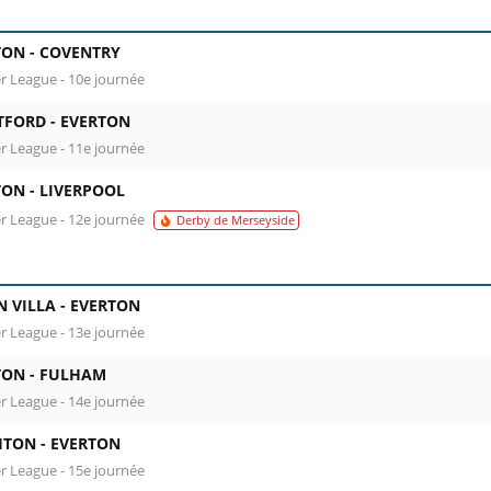
TON -
COVENTRY
r League - 10e journée
TFORD -
EVERTON
r League - 11e journée
TON -
LIVERPOOL
r League - 12e journée
Derby de Merseyside
 VILLA -
EVERTON
r League - 13e journée
TON -
FULHAM
r League - 14e journée
HTON -
EVERTON
r League - 15e journée